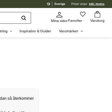
Sverige
Priser visas
inkl. moms
Kundvagn
Favoriter
Favoriter
Varukorg
Mina sidor
tning
Inspiration & Guider
Varumärken
 nedan så återkommer