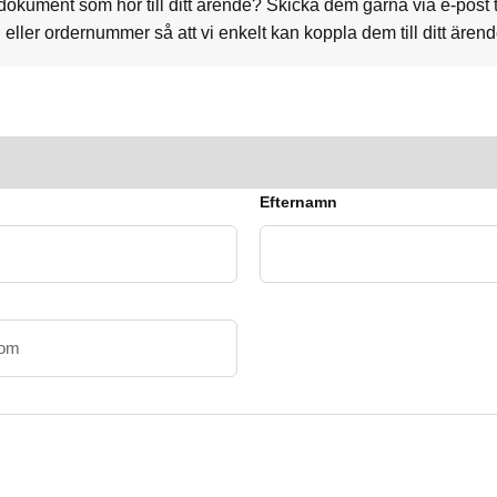
 dokument som hör till ditt ärende? Skicka dem gärna via e-post t
eller ordernummer så att vi enkelt kan koppla dem till ditt ärend
Efternamn