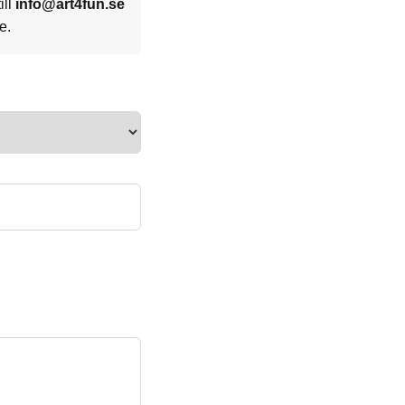
ill
info@art4fun.se
e.