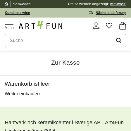
Schweden
Preise werden
angezeigt
mit MwSt.
Menü
Kundenservice
Nächste Lieferung
Waren
Favorit
Zur Kasse
Warenkorb ist leer
Weiter einkaufen
Hantverk-och keramikcenter i Sverige AB - Art4Fun
Landskronavägen 783 B