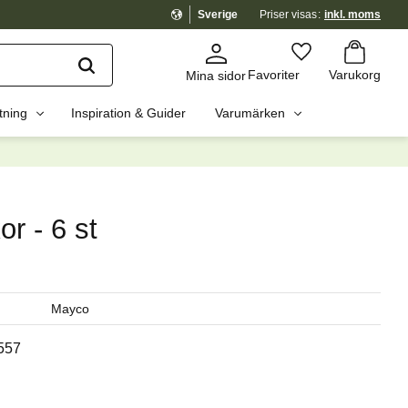
Sverige
Priser visas
inkl. moms
Kundvagn
Favoriter
Favoriter
Varukorg
Mina sidor
tning
Inspiration & Guider
Varumärken
dig?
☓
or - 6 st
Mayco
557