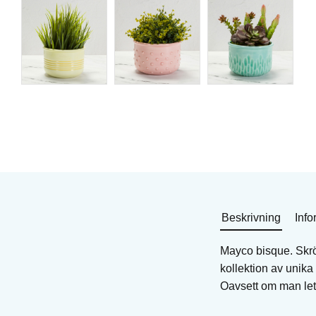
Skröjbränt lergods
Skröjbränt lergods
Art. nr: GA-5331
Art. nr: MB-1329
279
KR
393
KR
I lager
I lager
Köp
Köp
Beskrivning
Info
Mayco bisque. Skrö
kollektion av unika
Oavsett om man leta