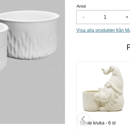
Antal
-
+
Visa alla produkter från 
Val kruka - 8 st
Tomte kruka - 6 st