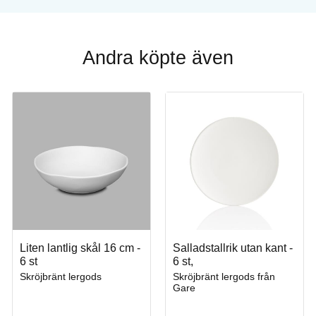
Andra köpte även
Liten lantlig skål 16 cm -
Salladstallrik utan kant -
6 st
6 st,
Skröjbränt lergods
Skröjbränt lergods från
Gare