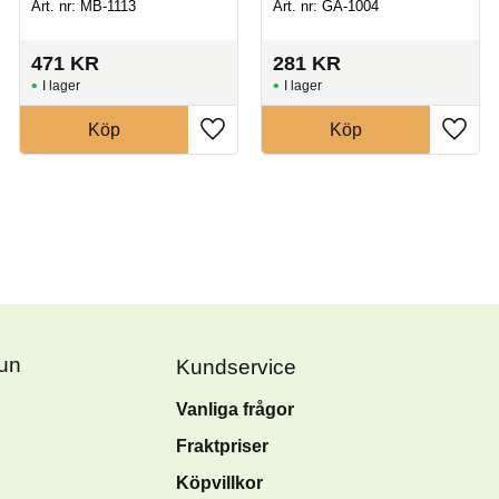
Art. nr: MB-1113
Art. nr: GA-1004
471
KR
281
KR
I lager
I lager
Köp
Köp
Fun
Kundservice
Vanliga frågor
Fraktpriser
Köpvillkor