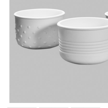
Ananas kruka - 8 st
Snigelkruka - 3 st,