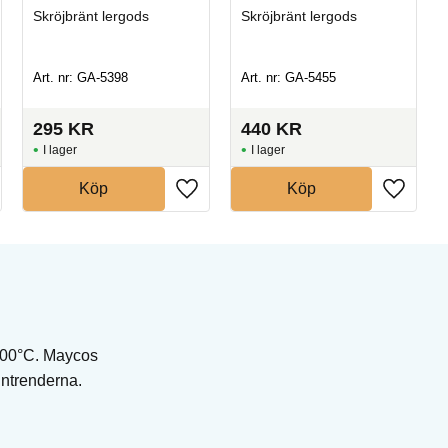
Skröjbränt lergods
Skröjbränt lergods
Art. nr: GA-5398
Art. nr: GA-5455
295
KR
440
KR
I lager
I lager
Köp
Köp
1000°C. Maycos
gntrenderna.