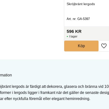
Skröjbränt lergods
Skröjbränt lergods
Art. nr: GA-5306
Art. nr: GA-5397
245
KR
596
KR
I lager
I lager
Köp
Köp
rmation
jbränt lergods är färdigt att dekorera, glasera och bränna vid 
 former i lergods ligger i framkant när det gäller de senaste desi
r efter nyckfulla föremål eller elegant heminredning.