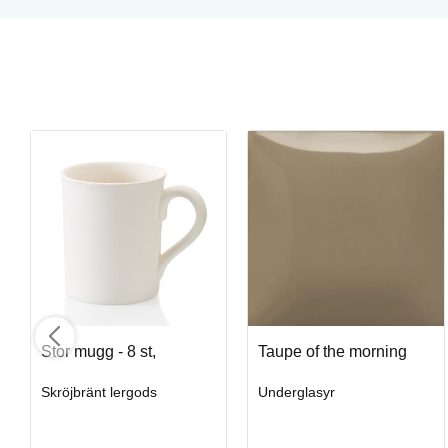
Royal Soft Fan
Penslar från Royal & Langnickel
Art. nr: R835-4
Stor mugg - 8 st,
Taupe of the morning
Skröjbränt lergods
Underglasyr
I lager