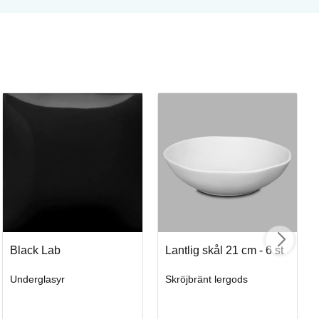
St
St
Ar
Black Lab
Lantlig skål 21 cm - 6 st
Underglasyr
Skröjbränt lergods
I