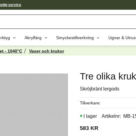
nlig service
rktyg
Akrylfärg
Smyckestillverkning
Ugnar & Utrus
et - 1040°C
Vaser och krukor
av dessa produkter kan intressera 
Tre olika kruk
Skröjbränt lergods
Tillverkare
I lager
Artikelnr
MB-1
583
KR