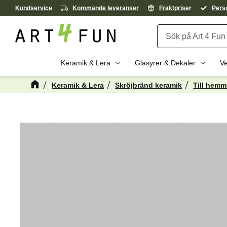
Kundservice
Kommande leveranser
Fraktprise
r
Perso
Keramik & Lera
Glasyrer & Dekaler
Ve
Keramik & Lera
Skröjbränd keramik
Till hemm
Kanske någon 