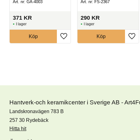
Art. nr: GA-4003
Art. nr: FS-2367
371
KR
290
KR
I lager
I lager
Köp
Köp
Hantverk-och keramikcenter i Sverige AB - Art4
Landskronavägen 783 B
257 30 Rydebäck
Hitta hit