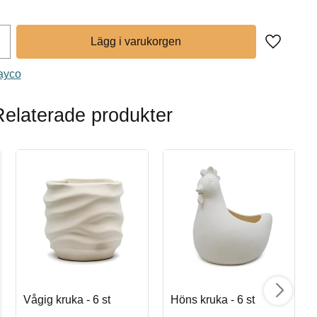
Lägg till 
Mayco
Relaterade produkter
Vågig kruka - 6 st
Höns kruka - 6 st