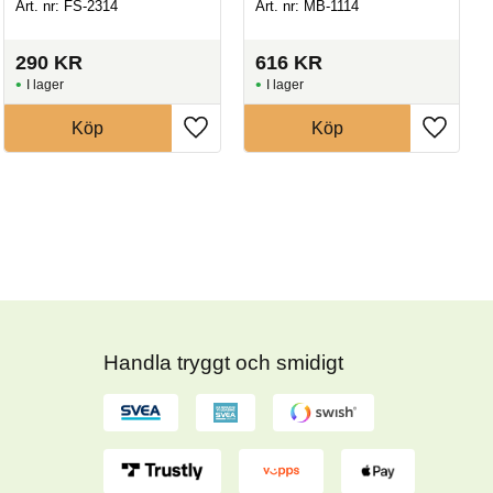
Art. nr: FS-2314
Art. nr: MB-1114
290
KR
616
KR
I lager
I lager
Köp
Köp
Handla tryggt och smidigt