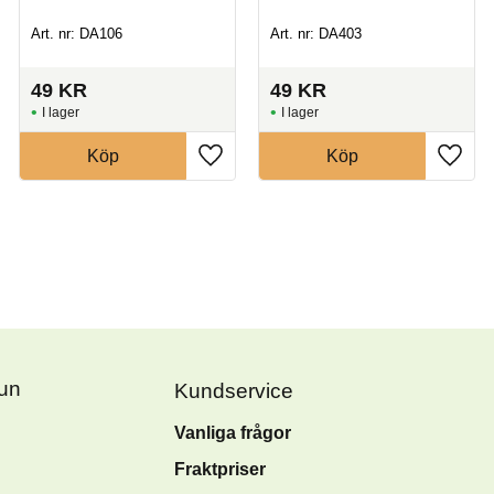
Art. nr: DA106
Art. nr: DA403
49
KR
49
KR
I lager
I lager
Köp
Köp
Fun
Kundservice
Vanliga frågor
Fraktpriser