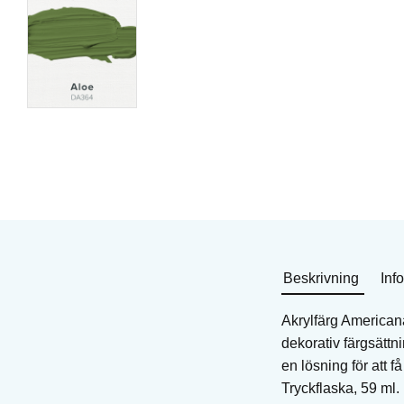
Akrylfärg Americana
Akrylfärg Americana
Art. nr: DA50
Art. nr: DA330
49
KR
49
KR
I lager
I lager
Köp
Köp
Beskrivning
Inf
Akrylfärg American
dekorativ färgsättni
en lösning för att 
Tryckflaska, 59 ml.