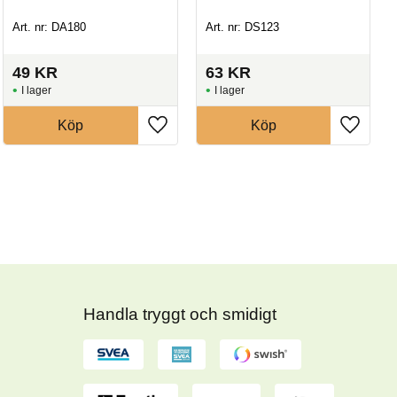
Art. nr: DA180
Art. nr: DS123
49
KR
63
KR
I lager
I lager
Köp
Köp
Handla tryggt och smidigt