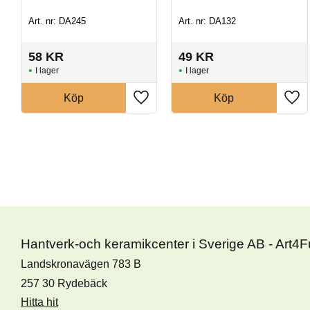
Art. nr: DA245
Art. nr: DA132
58
KR
49
KR
I lager
I lager
Köp
Köp
Hantverk-och keramikcenter i Sverige AB - Art4
Landskronavägen 783 B
257 30 Rydebäck
Hitta hit