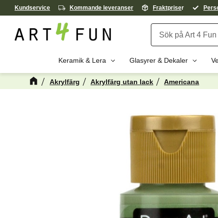
Kundservice
Kommande leveranser
Fraktprise
r
Perso
Keramik & Lera
Glasyrer & Dekaler
Ve
Akrylfärg
Akrylfärg utan lack
Americana
Kanske någon 