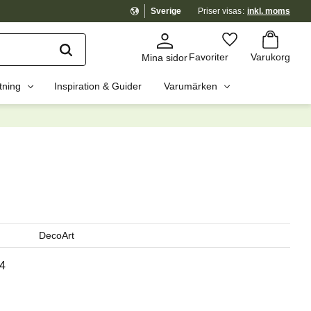
Sverige
Priser visas
inkl. moms
Kundvagn
Favoriter
Favoriter
Varukorg
Mina sidor
tning
Inspiration & Guider
Varumärken
dig?
☓
DecoArt
4