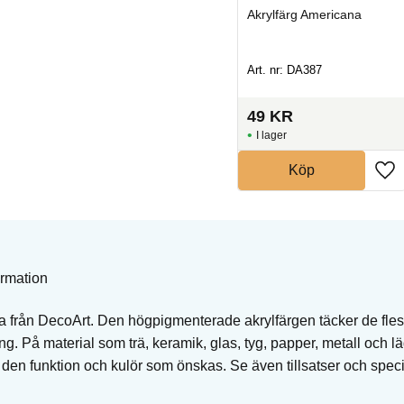
Akrylfärg Americana
Akrylfärg Americana
Art. nr: DA317
Art. nr: DA387
49
KR
49
KR
I lager
I lager
Köp
Köp
ormation
a från DecoArt. Den högpigmenterade akrylfärgen täcker de fl
ng. På material som trä, keramik, glas, tyg, papper, metall och läd
få den funktion och kulör som önskas. Se även tillsatser och spec