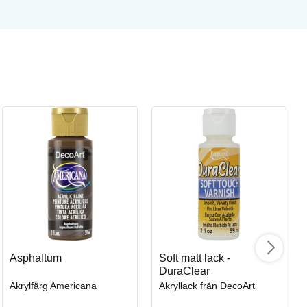
Sa
Ak
Art
Asphaltum
Soft matt lack -
DuraClear
I
Akrylfärg Americana
Akryllack från DecoArt