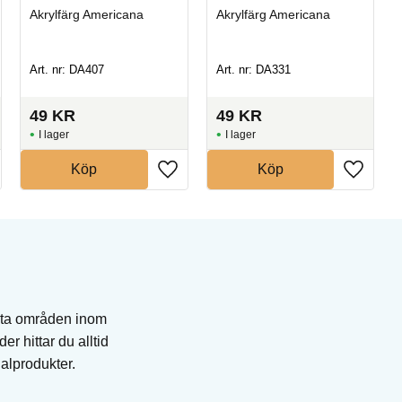
Akrylfärg Americana
Akrylfärg Americana
Art. nr: DA407
Art. nr: DA331
49
KR
49
KR
I lager
I lager
Köp
Köp
esta områden inom
er hittar du alltid
ialprodukter.