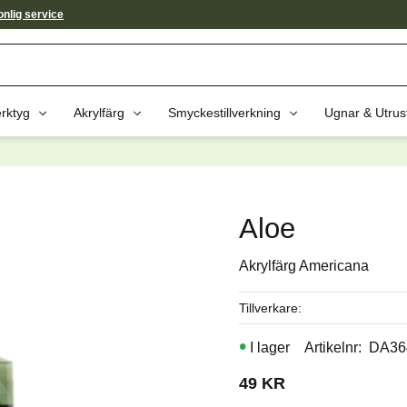
nlig service
rktyg
Akrylfärg
Smyckestillverkning
Ugnar & Utrus
av dessa produkter kan intressera 
Aloe
Akrylfärg Americana
Tillverkare
I lager
Artikelnr
DA36
49
KR