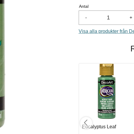
Antal
-
+
Visa alla produkter från D
Sweet Mint
Eucalyptus Leaf