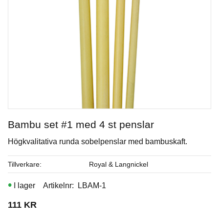
Bambu set #1 med 4 st penslar
Högkvalitativa runda sobelpenslar med bambuskaft.
Electric Blue
Tillverkare
Royal & Langnickel
Underglasyr
I lager
Artikelnr
LBAM-1
Art. nr: V-386-2
111
KR