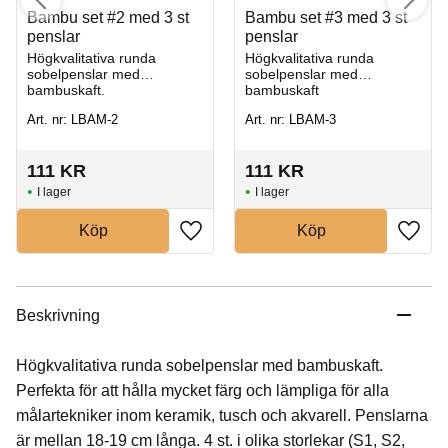
Bambu set #2 med 3 st
Bambu set #3 med 3 st
penslar
penslar
Högkvalitativa runda
Högkvalitativa runda
sobelpenslar med
sobelpenslar med
bambuskaft.
bambuskaft
Art. nr: LBAM-2
Art. nr: LBAM-3
111
KR
111
KR
I lager
I lager
Köp
Köp
Beskrivning
Högkvalitativa runda sobelpenslar med bambuskaft.
Perfekta för att hålla mycket färg och lämpliga för alla
målartekniker inom keramik, tusch och akvarell. Penslarna
är mellan 18-19 cm långa. 4 st. i olika storlekar (S1, S2,