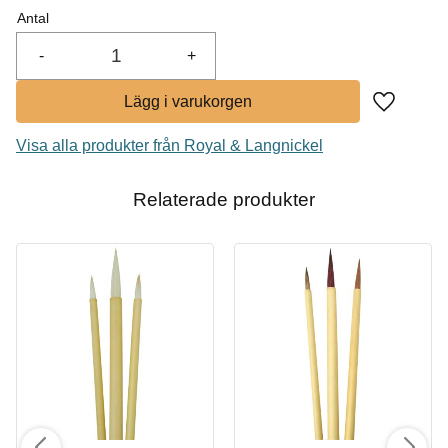
I lager
Antal
-
+
Lägg till i
Visa alla produkter från Royal & Langnickel
Relaterade produkter