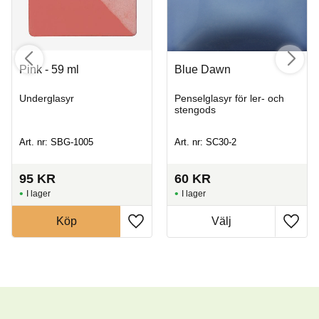
Pink - 59 ml
Blue Dawn
Underglasyr
Penselglasyr för ler- och
stengods
Art. nr: SBG-1005
Art. nr: SC30-2
95
KR
60
KR
I lager
I lager
Köp