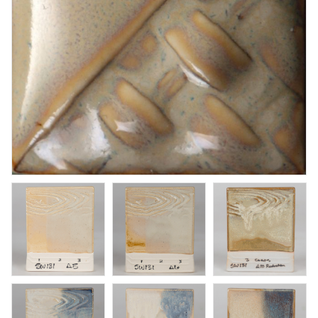
Green Tea
Penselglasyr för stengods
Art. nr: SW-108