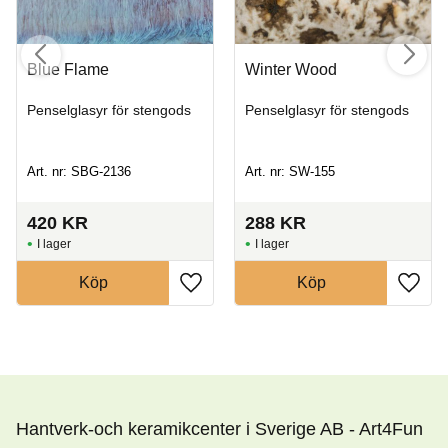
Blue Flame
Winter Wood
Penselglasyr för stengods
Penselglasyr för stengods
Art. nr: SBG-2136
Art. nr: SW-155
420
KR
288
KR
I lager
I lager
Köp
Köp
Hantverk-och keramikcenter i Sverige AB - Art4Fun