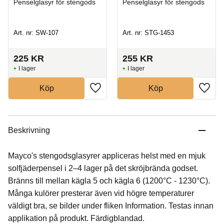
Penselglasyr för stengods
Penselglasyr för stengods
Art. nr: SW-107
Art. nr: STG-1453
225
KR
255
KR
I lager
I lager
Köp
Köp
Beskrivning
Mayco's stengodsglasyrer appliceras helst med en mjuk
solfjäderpensel i 2–4 lager på det skröjbrända godset.
Bränns till mellan kägla 5 och kägla 6 (1200°C - 1230°C).
Många kulörer presterar även vid högre temperaturer
väldigt bra, se bilder under fliken Information. Testas innan
applikation på produkt. Färdigblandad.