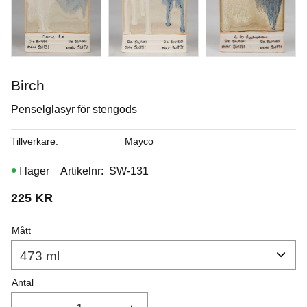
I lager
Birch
Penselglasyr för stengods
Tillverkare
Mayco
I lager
Artikelnr
SW-131
225
KR
Mått
Antal