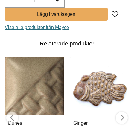
-
+
Lägg till i
Visa alla produkter från Mayco
Relaterade produkter
Dunes
Ginger