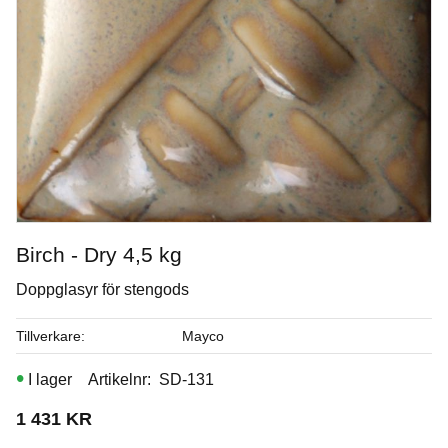
Birch - Dry 4,5 kg
Doppglasyr för stengods
Dandelion
Tillverkare
Mayco
Penselglasyr för ler- och stengods
I lager
Artikelnr
SD-131
Art. nr: SC24-2
1 431
KR