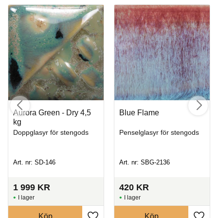
Aurora Green - Dry 4,5
Blue Flame
kg
Doppglasyr för stengods
Penselglasyr för stengods
Art. nr: SD-146
Art. nr: SBG-2136
1 999
KR
420
KR
I lager
I lager
Köp
Köp