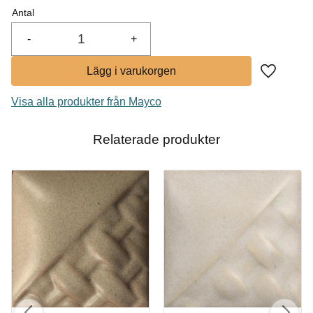
I lager
Antal
-
+
Lägg till i
Visa alla produkter från Mayco
Relaterade produkter