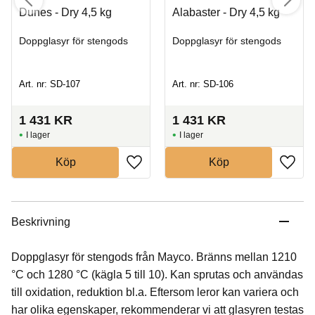
Dunes - Dry 4,5 kg
Alabaster - Dry 4,5 kg
Doppglasyr för stengods
Doppglasyr för stengods
Art. nr: SD-107
Art. nr: SD-106
1 431
KR
1 431
KR
I lager
I lager
Köp
Köp
Beskrivning
Doppglasyr för stengods från Mayco. Bränns mellan 1210
°C och 1280 °C (kägla 5 till 10). Kan sprutas och användas
till oxidation, reduktion bl.a. Eftersom leror kan variera och
har olika egenskaper, rekommenderar vi att glasyren testas