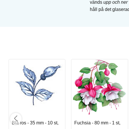
vänds
upp och ner
håll på det glaser
Blå delft - 35 mm - 10 st
Bränndekal för keramik och glas
Art. nr: DEB-230G
I lager
Blå ros - 35 mm - 10 st,
Fuchsia - 80 mm - 1 st,