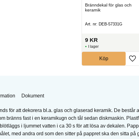
ch
Bränndekal för glas och
Bränndekal för glas och
keramik
keramik
Art. nr: DEB-57385-B90
Art. nr: DEB-57331G
15
KR
9
KR
I lager
I lager
Köp
Köp
rmation
Dokument
s för att dekorera bl.a. glas och glaserad keramik. De består a
 bränns fast i en keramikugn och tål sedan diskmaskin. Plastfil
lötläggs i ljummet vatten i ca 30 s för att lösa av dekalen. Pap
målet, med andra ord som den sitter på pappret ska den sitta på