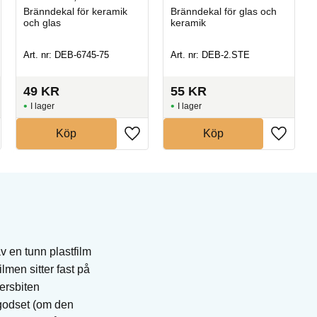
Bränndekal för keramik
Bränndekal för glas och
och glas
keramik
Art. nr: DEB-6745-75
Art. nr: DEB-2.STE
49
KR
55
KR
I lager
I lager
Köp
Köp
v en tunn plastfilm
men sitter fast på
persbiten
 godset (om den