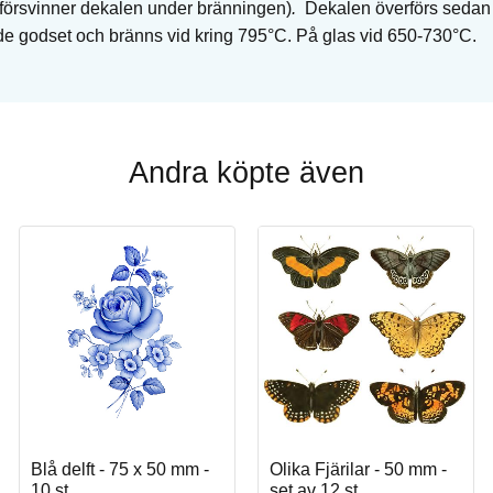
försvinner dekalen under bränningen)
.
Dekalen överförs sedan fö
ade godset och bränns vid kring 795°C. På glas vid 650-730°C.
Andra köpte även
Blå delft - 75 x 50 mm -
Olika Fjärilar - 50 mm -
Köp
10 st
set av 12 st