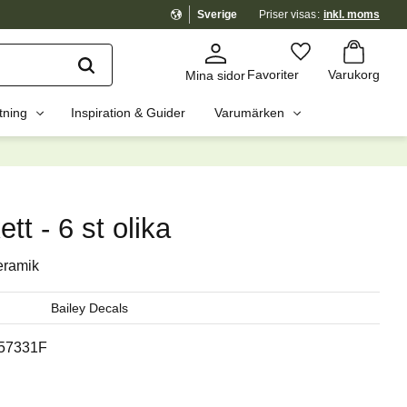
Sverige
Priser visas
inkl. moms
Kundvagn
Favoriter
Favoriter
Varukorg
Mina sidor
tning
Inspiration & Guider
Varumärken
dig?
☓
tt - 6 st olika
eramik
Bailey Decals
57331F