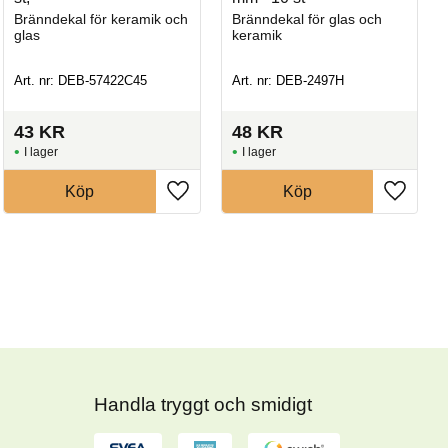
Bränndekal för keramik och
Bränndekal för glas och
glas
keramik
Art. nr: DEB-57422C45
Art. nr: DEB-2497H
43
KR
48
KR
I lager
I lager
Köp
Köp
Handla tryggt och smidigt