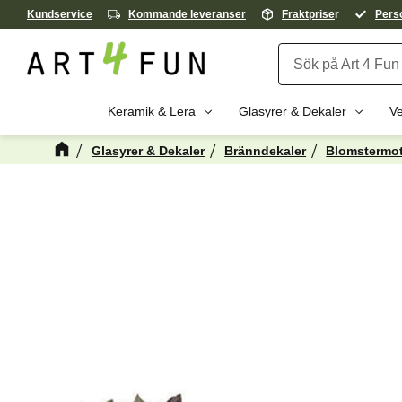
Kundservice
Kommande leveranser
Fraktprise
r
Perso
Keramik & Lera
Glasyrer & Dekaler
Ve
Glasyrer & Dekaler
Bränndekaler
Blomstermot
Kanske någon 