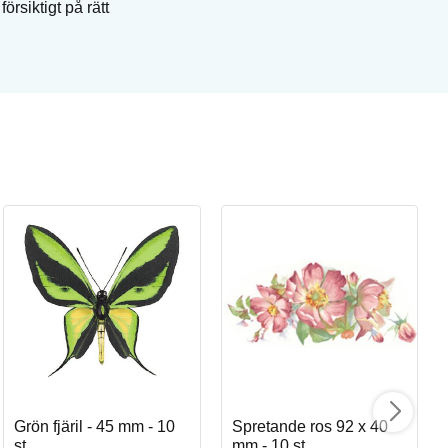
rsiktigt på rätt
Ro
Pe
Art
I
Grön fjäril - 45 mm - 10
Spretande ros 92 x 40
st,
mm - 10 st