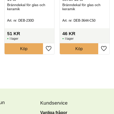
Bränndekal för glas och
Bränndekal för glas och
keramik
keramik
Art. nr: DEB-230D
Art. nr: DEB-3644-C50
51
KR
46
KR
I lager
I lager
Köp
Köp
Fun
Kundservice
Vanliga frågor