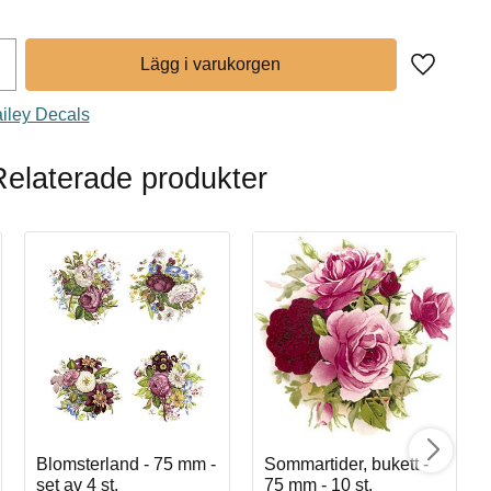
Lägg till 
ailey Decals
Relaterade produkter
Blomsterland - 75 mm -
Sommartider, bukett -
set av 4 st,
75 mm - 10 st.