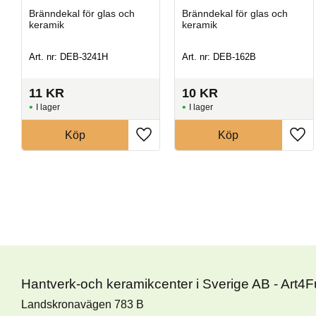
Bränndekal för glas och
Bränndekal för glas och
keramik
keramik
Art. nr: DEB-3241H
Art. nr: DEB-162B
11
KR
10
KR
I lager
I lager
Köp
Köp
Hantverk-och keramikcenter i Sverige AB - Art4
Landskronavägen 783 B