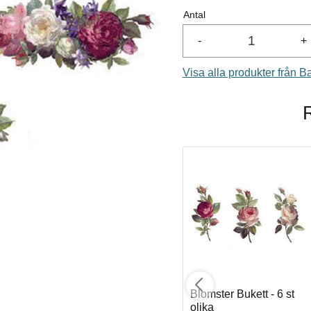
Antal
-
+
Visa alla produkter från B
 1
Hibiskus 90 mm - 1 st,
Blomster Bukett - 6 st
olika