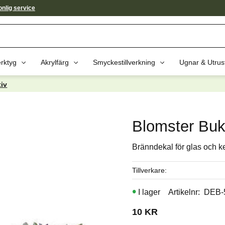
nlig service
rktyg
Akrylfärg
Smyckestillverkning
Ugnar & Utrus
iv
av dessa produkter kan intressera 
Blomster Buke
Bränndekal för glas och k
Tillverkare
I lager
Artikelnr
DEB-
10
KR