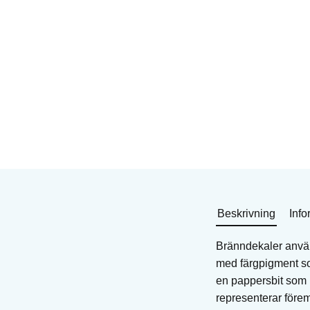
Bränndekal för glas och
Bränndekal för glas o
keramik
keramik
Art. nr: DEB-2.STF
Art. nr: DEB-57345F
11
KR
13
KR
I lager
I lager
Köp
Köp
Beskrivning
Info
Bränndekaler använd
med färgpigment som
en pappersbit som b
representerar före