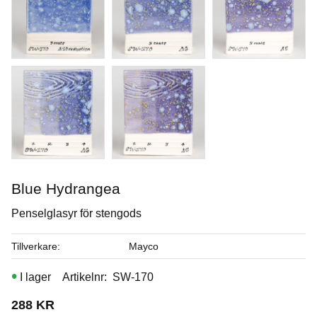
I lager
Köp
Blue Hydrangea
Penselglasyr för stengods
Tillverkare
Mayco
I lager
Artikelnr
SW-170
288
KR