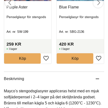
Purple Aster
Blue Flame
Penselglasyr för stengods
Penselglasyr för stengods
Art. nr: SW-199
Art. nr: SBG-2136
259
KR
420
KR
I lager
I lager
Köp
Köp
Beskrivning
Mayco's stengodsglasyrer appliceras helst med en mjuk
solfjäderpensel i 2–4 lager på det skröjbrända godset.
Bränns till mellan kägla 5 och kägla 6 (1200°C - 1230°C).