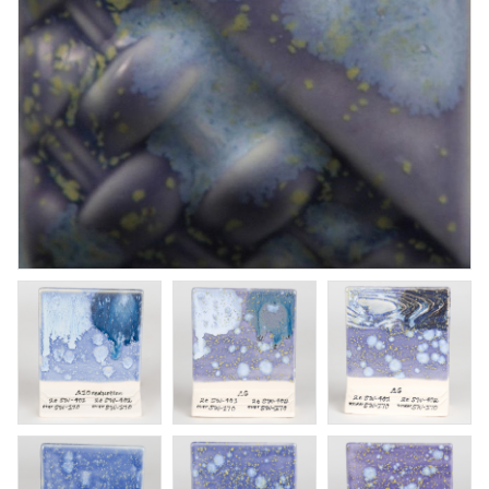
Micro Pearl
Penselglasyr för stengods
Art. nr: SW-214