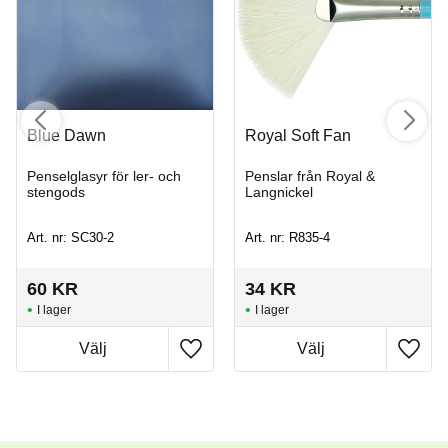
Blue Dawn
Royal Soft Fan
Penselglasyr för ler- och
Penslar från Royal &
stengods
Langnickel
Art. nr: SC30-2
Art. nr: R835-4
60
KR
34
KR
I lager
I lager