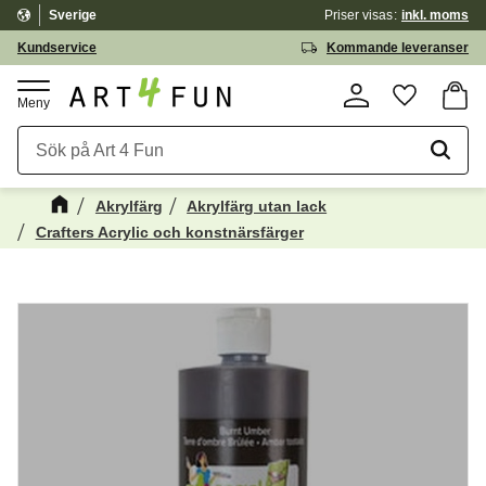
Sverige
Priser visas
inkl. moms
Meny
Kundservice
Kommande leveranser
Kundv
Favorite
Akrylfärg
Akrylfärg utan lack
Crafters Acrylic och konstnärsfärger
Kanske någon av dessa produkter kan
☓
intressera dig?