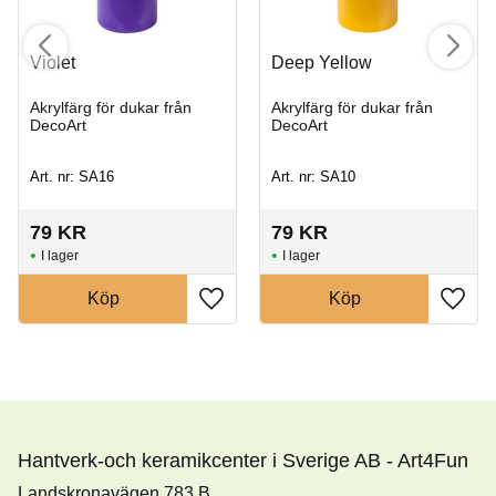
Violet
Deep Yellow
Akrylfärg för dukar från
Akrylfärg för dukar från
DecoArt
DecoArt
Art. nr: SA16
Art. nr: SA10
79
KR
79
KR
I lager
I lager
Köp
Köp
Hantverk-och keramikcenter i Sverige AB - Art4Fun
Landskronavägen 783 B