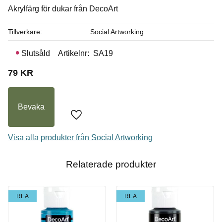
Akrylfärg för dukar från DecoArt
I lager
Tillverkare
Social Artworking
Slutsåld
Artikelnr
SA19
79
KR
Bevaka
Lägg till i favoriter
Visa alla produkter från Social Artworking
Relaterade produkter
REA
REA