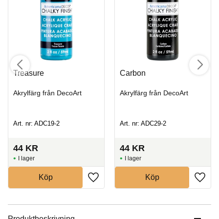
Treasure
Carbon
Akrylfärg från DecoArt
Akrylfärg från DecoArt
Art. nr: ADC19-2
Art. nr: ADC29-2
44
KR
44
KR
I lager
I lager
Köp
Köp
Produktbeskrivning