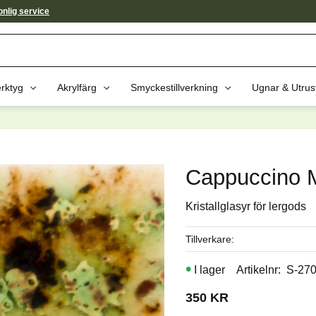
nlig service
rktyg
Akrylfärg
Smyckestillverkning
Ugnar & Utrus
av dessa produkter kan intressera 
Cappuccino M
Kristallglasyr för lergods
Tillverkare
I lager
Artikelnr
S-27
350
KR