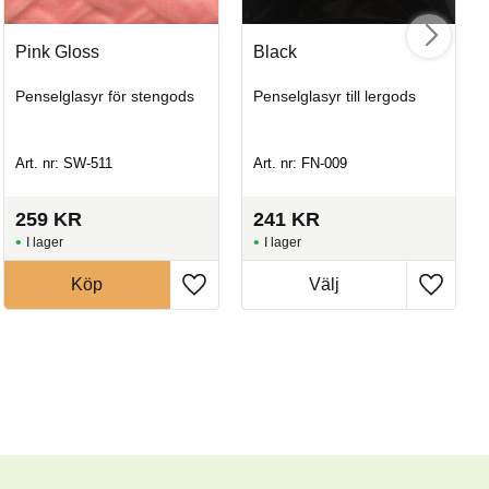
Pink Gloss
Black
Penselglasyr för stengods
Penselglasyr till lergods
Art. nr: SW-511
Art. nr: FN-009
259
KR
241
KR
I lager
I lager
Köp