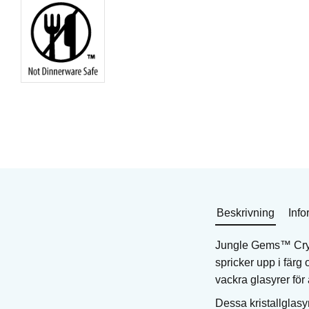
Kristallglasyr för lergods
Kristallglasyr för lergo
Art. nr: S-2727
Art. nr: S-2725
350
KR
350
KR
I lager
I lager
Köp
Köp
Beskrivning
Info
Jungle Gems™ Cryst
spricker upp i fär
vackra glasyrer för
Dessa kristallglasyr