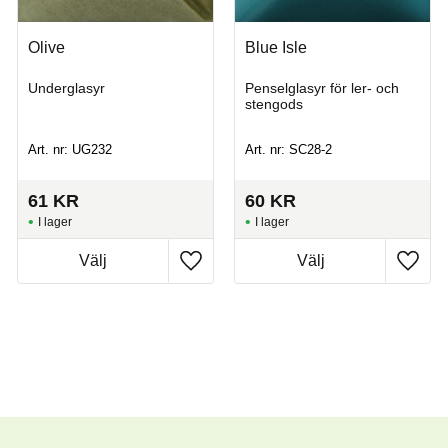
Olive
Blue Isle
Underglasyr
Penselglasyr för ler- och
stengods
Art. nr: UG232
Art. nr: SC28-2
61
KR
60
KR
I lager
I lager