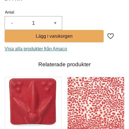
I lager
Antal
Köp
-
+
Lägg till i
Visa alla produkter från Amaco
Relaterade produkter