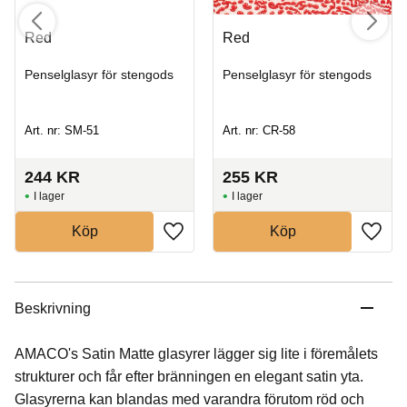
Red
Red
Penselglasyr för stengods
Penselglasyr för stengods
Art. nr: SM-51
Art. nr: CR-58
244
KR
255
KR
I lager
I lager
Köp
Köp
Beskrivning
AMACO's Satin Matte glasyrer lägger sig lite i föremålets
strukturer och får efter bränningen en elegant satin yta.
Glasyrerna kan blandas med varandra förutom röd och