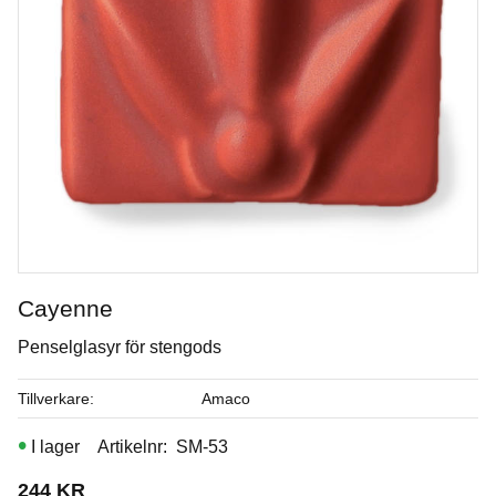
Cayenne
Penselglasyr för stengods
Moss
Tillverkare
Amaco
Penselglasyr för stengods
I lager
Artikelnr
SM-53
Art. nr: SM-46
244
KR