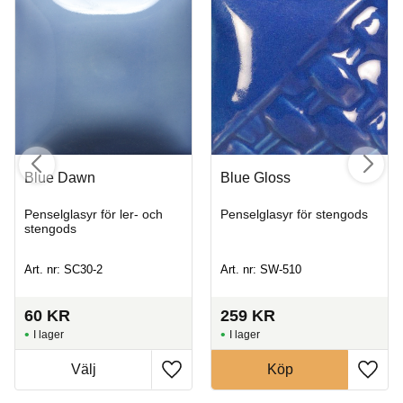
Blue Dawn
Blue Gloss
Penselglasyr för ler- och
Penselglasyr för stengods
stengods
Art. nr: SC30-2
Art. nr: SW-510
60
KR
259
KR
I lager
I lager
Köp