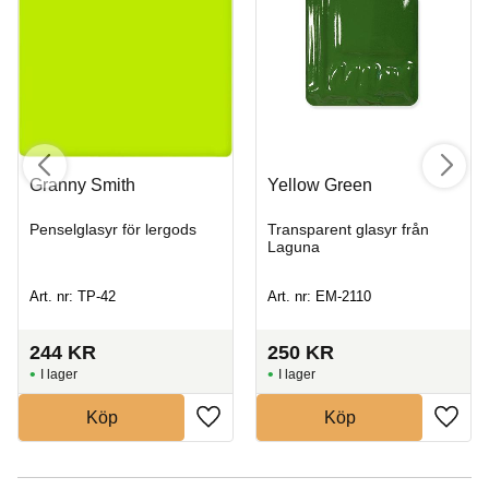
Granny Smith
Yellow Green
Penselglasyr för lergods
Transparent glasyr från
Laguna
Art. nr: TP-42
Art. nr: EM-2110
244
KR
250
KR
I lager
I lager
Köp
Köp