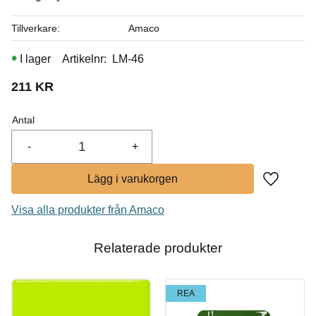
I lager
Tillverkare
Amaco
I lager
Artikelnr
LM-46
211
KR
Antal
-
+
Lägg till i
Visa alla produkter från Amaco
Relaterade produkter
REA