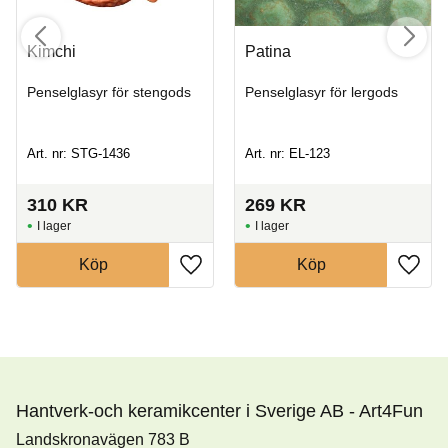
Kimchi
Patina
Penselglasyr för stengods
Penselglasyr för lergods
Art. nr: STG-1436
Art. nr: EL-123
310
KR
269
KR
I lager
I lager
Köp
Köp
Hantverk-och keramikcenter i Sverige AB - Art4Fun
Landskronavägen 783 B