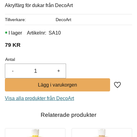
Akrylfärg för dukar från DecoArt
I lager
Tillverkare
DecoArt
I lager
Artikelnr
SA10
79
KR
Antal
-
+
Lägg till i
Visa alla produkter från DecoArt
Relaterade produkter