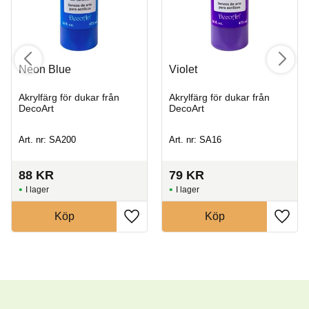
Neon Blue
Violet
Akrylfärg för dukar från
Akrylfärg för dukar från
DecoArt
DecoArt
Art. nr: SA200
Art. nr: SA16
88
KR
79
KR
I lager
I lager
Köp
Köp