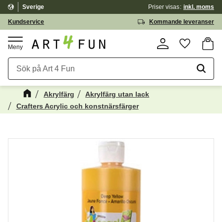
Sverige
Priser visas
inkl. moms
Meny
Kundservice
Kommande leveranser
Kundv
Favorite
Akrylfärg
Akrylfärg utan lack
Crafters Acrylic och konstnärsfärger
Kanske någon av dessa produkter kan
☓
intressera dig?