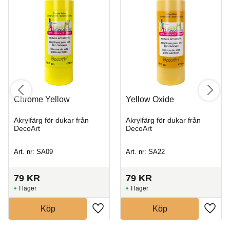
Chrome Yellow
Yellow Oxide
Akrylfärg för dukar från
Akrylfärg för dukar från
DecoArt
DecoArt
Art. nr: SA09
Art. nr: SA22
79
KR
79
KR
I lager
I lager
Köp
Köp