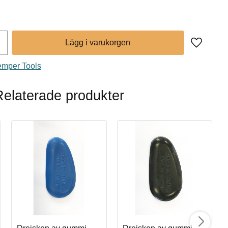
Lägg till 
Kemper Tools
Relaterade produkter