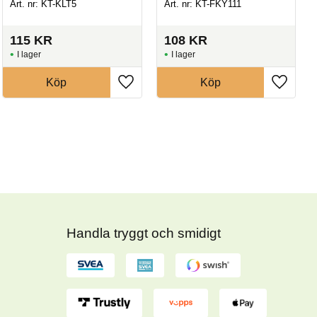
Art. nr: KT-KLT5
Art. nr: KT-FKY111
115
KR
108
KR
I lager
I lager
Köp
Köp
Handla tryggt och smidigt