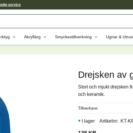
nlig service
rktyg
Akrylfärg
Smyckestillverkning
Ugnar & Utrus
av dessa produkter kan intressera 
Drejsken av 
Stort och mjukt drejsken f
och keramik.
Tillverkare
I lager
Artikelnr
KT-K
138
KR