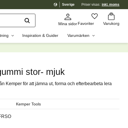
Sverige
Priser visas
inkl. moms
Kundvagn
Favoriter
Favoriter
Varukorg
Mina sidor
tning
Inspiration & Guider
Varumärken
dig?
☓
gummi stor- mjuk
rån Kemper för att jämna ut, forma och efterbearbeta lera
Kemper Tools
FRSO