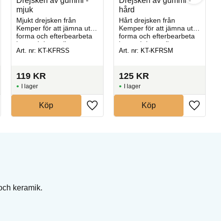
Drejsken av gummi -
Drejsken av gummi -
mjuk
hård
Mjukt drejsken från
Hårt drejsken från
Kemper för att jämna ut,
Kemper för att jämna ut,
forma och efterbearbeta
forma och efterbearbeta
lera och keramik.
lera och keramik.
Art. nr: KT-KFRSS
Art. nr: KT-KFRSM
119
KR
125
KR
I lager
I lager
Köp
Köp
 och keramik.