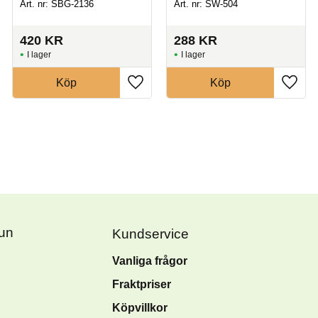
Art. nr: SBG-2136
Art. nr: SW-504
420
KR
288
KR
I lager
I lager
Köp
Köp
Fun
Kundservice
Vanliga frågor
Fraktpriser
Köpvillkor