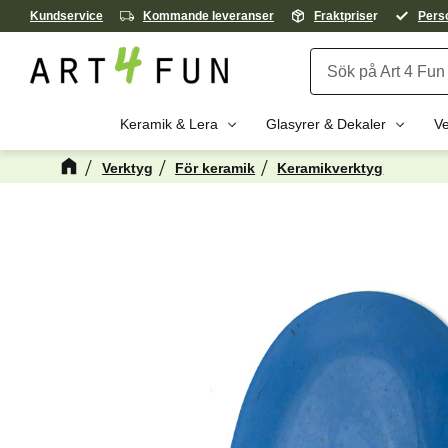
Kundservice
Kommande leveranser
Fraktprise
r
Perso
Keramik & Lera
Glasyrer & Dekaler
Ve
Verktyg
För keramik
Keramikverktyg
Kanske någon 