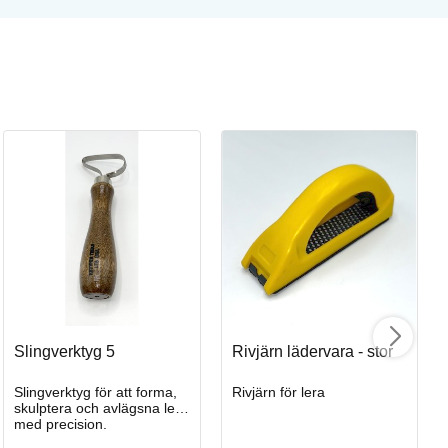
Mi
Sv
Art
Slingverktyg 5
Rivjärn lädervara - stor
Slingverktyg för att forma,
Rivjärn för lera
I
skulptera och avlägsna lera
med precision.