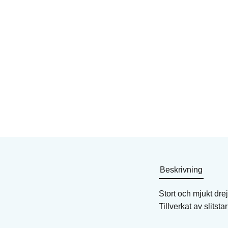
Drejsken i trä -mönster
Drejsken i trä -möns
3
8
Drejsken
Drejsken
Art. nr: KT-KRBT3
Art. nr: KT-KRBT8
201
KR
201
KR
I lager
I lager
Köp
Köp
Beskrivning
Stort och mjukt dre
Tillverkat av slitst