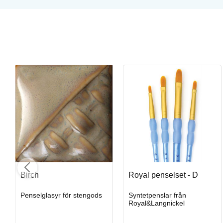
Syntetsvamp kub - 1 st
Syntetsvamp för arbeten med lera, keramik, schabloner. Ca 6,5 
Art. nr: KT-BERP67
Birch
Royal penselset - D
Penselglasyr för stengods
Syntetpenslar från
I lager
Royal&Langnickel