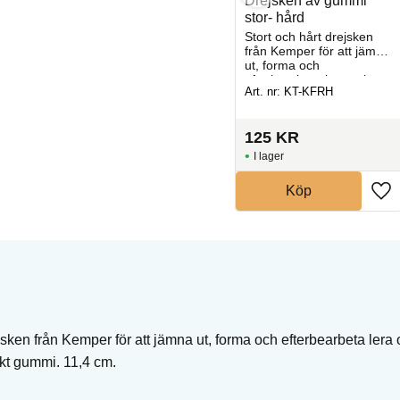
ter
Drejsken i trä -mönster
Drejsken av gummi
4
stor- hård
Drejsken
Stort och hårt drejsken
från Kemper för att jämna
ut, forma och
efterbearbeta lera och
Art. nr: KT-KRBT4
Art. nr: KT-KFRH
keramik.
201
KR
125
KR
I lager
I lager
Köp
Köp
jsken från Kemper för att jämna ut, forma och efterbearbeta lera
arkt gummi. 11,4 cm.