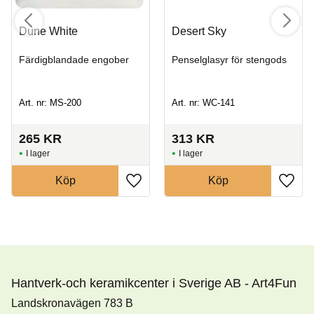
Dune White
Desert Sky
Färdigblandade engober
Penselglasyr för stengods
Art. nr: MS-200
Art. nr: WC-141
265
KR
313
KR
I lager
I lager
Köp
Köp
Hantverk-och keramikcenter i Sverige AB - Art4Fun
Landskronavägen 783 B