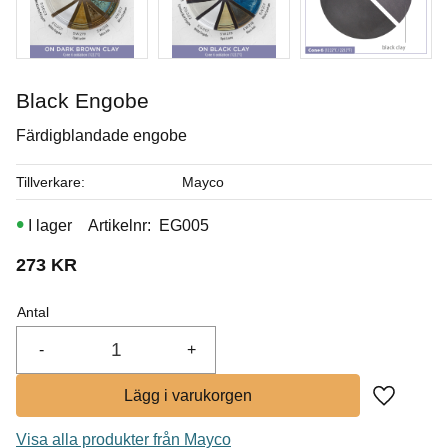
I lager
Black Engobe
Färdigblandade engobe
Tillverkare
Mayco
I lager
Artikelnr
EG005
273
KR
Antal
-
+
Lägg till i
Visa alla produkter från Mayco