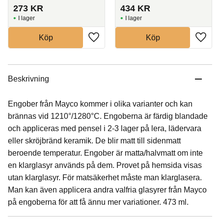
273
KR
434
KR
I lager
I lager
Köp
Köp
Beskrivning
Engober från Mayco kommer i olika varianter och kan
brännas vid 1210°/1280°C. Engoberna är färdig blandade
och appliceras med pensel i 2-3 lager på lera, lädervara
eller skröjbränd keramik. De blir matt till sidenmatt
beroende temperatur. Engober är matta/halvmatt om inte
en klarglasyr används på dem. Provet på hemsida visas
utan klarglasyr. För matsäkerhet måste man klarglasera.
Man kan även applicera andra valfria glasyrer från Mayco
på engoberna för att få ännu mer variationer. 473 ml.