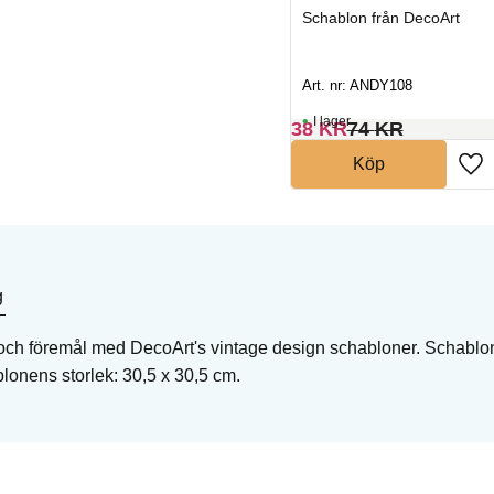
t
Schablon från DecoArt
Schablon från DecoArt
Art. nr: ADS12
Art. nr: ANDY108
I lager
I lager
38
KR
81
KR
38
KR
74
KR
Köp
Köp
g
 och föremål med DecoArt's vintage design schabloner. Schablon
blonens storlek: 30,5 x 30,5 cm.