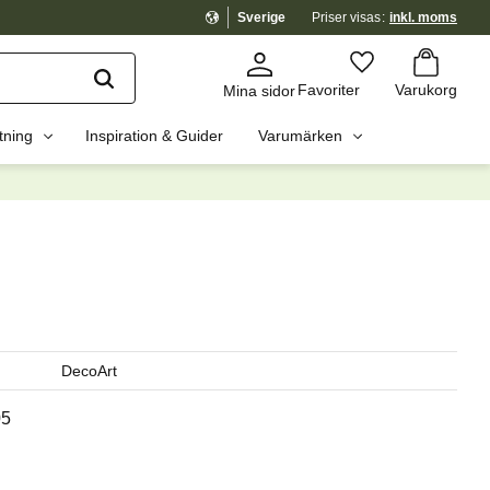
Sverige
Priser visas
inkl. moms
Kundvagn
Favoriter
Favoriter
Varukorg
Mina sidor
tning
Inspiration & Guider
Varumärken
dig?
☓
g
DecoArt
5