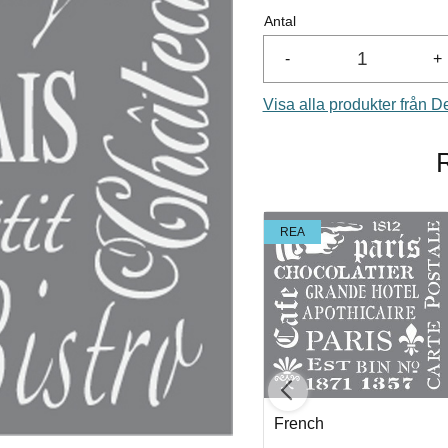
Antal
-
+
Visa alla produkter från D
REA
REA
Parisian Street
French