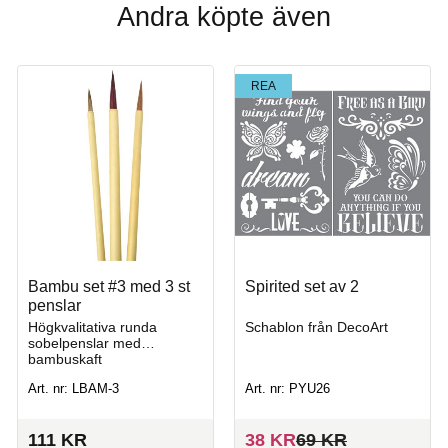
Andra köpte även
REA
Bambu set #3 med 3 st
Spirited set av 2
penslar
Högkvalitativa runda
Schablon från DecoArt
sobelpenslar med
bambuskaft
Art. nr: LBAM-3
Art. nr: PYU26
111
KR
38
KR
69
KR