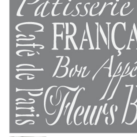
REA
REA
Birch Trees
Greek Key