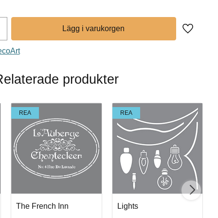
Lägg till 
ecoArt
Relaterade produkter
REA
REA
The French Inn
Lights