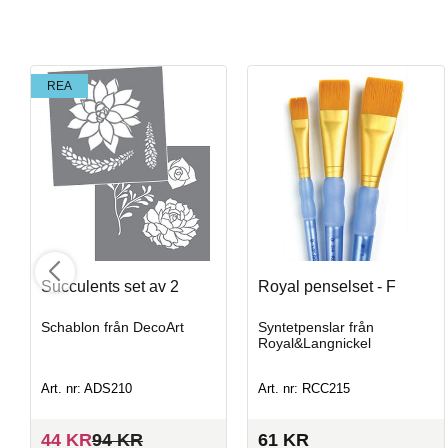
REA
Birch
Penselglasyr för stengods
Succulents set av 2
Royal penselset - F
Schablon från DecoArt
Syntetpenslar från
Royal&Langnickel
Art. nr: SW-131
Art. nr: ADS210
Art. nr: RCC215
I lager
44
KR
94
KR
61
KR