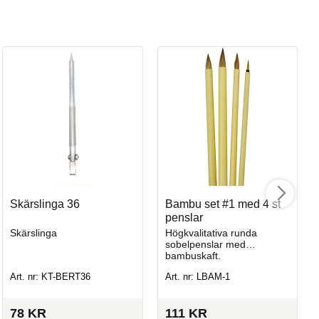
Wi
Pe
Skärslinga 36
Bambu set #1 med 4 st
penslar
Skärslinga
Högkvalitativa runda
sobelpenslar med
Art
bambuskaft.
Art. nr: KT-BERT36
Art. nr: LBAM-1
I
78
KR
111
KR