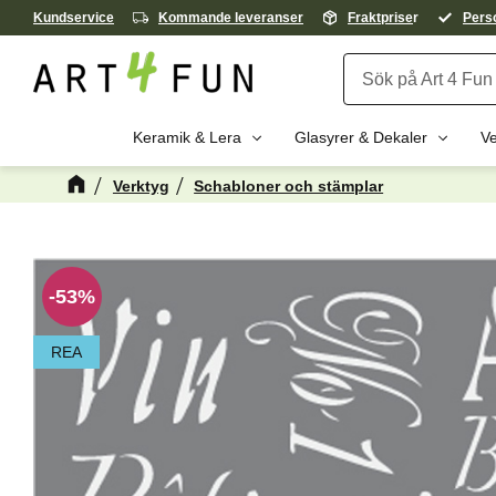
Kundservice
Kommande leveranser
Fraktprise
r
Perso
Keramik & Lera
Glasyrer & Dekaler
Ve
Verktyg
Schabloner och stämplar
Kanske någon 
53
%
REA