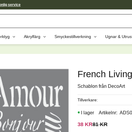
nlig service
rktyg
Akrylfärg
Smyckestillverkning
Ugnar & Utrus
av dessa produkter kan intressera 
French Livin
Schablon från DecoArt
Tillverkare
I lager
Artikelnr
ADS0
Nedsatt pris:
Ordinarie pris:
38
KR
81
KR