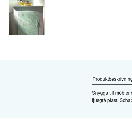
Schablon från DecoArt
Schablon från DecoAr
Art. nr: ADS305
Art. nr: ADS25
I lager
I lager
69
KR
160
KR
38
KR
81
KR
Köp
Köp
Produktbeskrivnin
Snygga till möbler
ljusgrå plast. Scha