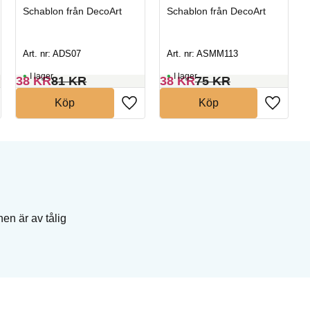
Schablon från DecoArt
Schablon från DecoArt
Art. nr: ADS07
Art. nr: ASMM113
I lager
I lager
38
KR
81
KR
38
KR
75
KR
Köp
Köp
en är av tålig