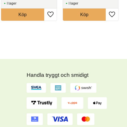
I lager
I lager
Köp
Köp
Handla tryggt och smidigt