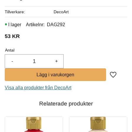
I lager
Tillverkare
DecoArt
Köp
I lager
Artikelnr
DAG292
53
KR
Antal
-
+
Lägg till i
Visa alla produkter från DecoArt
Relaterade produkter