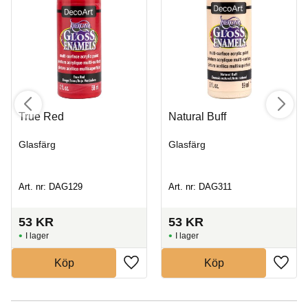
True Red
Natural Buff
Glasfärg
Glasfärg
Art. nr: DAG129
Art. nr: DAG311
53
KR
53
KR
I lager
I lager
Köp
Köp