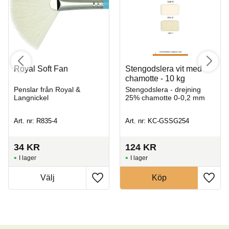
Royal Soft Fan
Stengodslera vit med
chamotte - 10 kg
Penslar från Royal &
Stengodslera - drejning
Langnickel
25% chamotte 0-0,2 mm
Art. nr: R835-4
Art. nr: KC-GSSG254
34
KR
124
KR
I lager
I lager
Köp