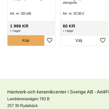
stengods
Art. nr: SD-146
Art. nr: SC30-2
1 999
KR
60
KR
I lager
I lager
Köp
Hantverk-och keramikcenter i Sverige AB - Art4
Landskronavägen 783 B
257 30 Rydebäck