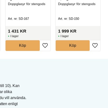
Doppglasyr för stengods
Doppglasyr för stengods
Art. nr: SD-167
Art. nr: SD-150
1 431
KR
1 999
KR
I lager
I lager
Köp
Köp
ill 10). Kan
ar olika
du vill använda.
tten enligt