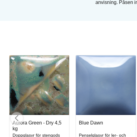
anvisning. Påsen in
Fog
Penselglasyr för stengods
Art. nr: C-22
I lager
Aurora Green - Dry 4,5
Blue Dawn
kg
Doppglasyr för stengods
Penselglasyr för ler- och