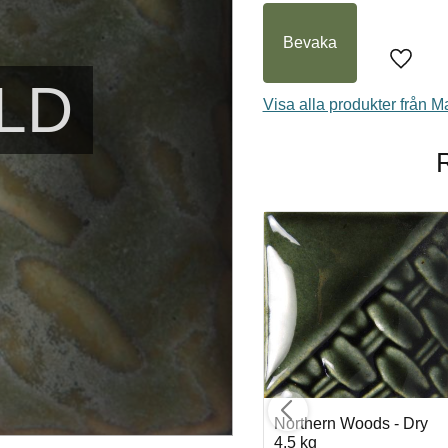
Bevaka
Lägg til
LD
Visa alla produkter från 
Forest Green - Dry
Northern Woods - Dry
4,5 kg