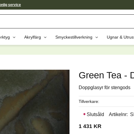
nlig service
rktyg
Akrylfärg
Smyckestillverkning
Ugnar & Utrus
av dessa produkter kan intressera 
Green Tea - D
Doppglasyr för stengods
Tillverkare
Slutsåld
Artikelnr
S
1 431
KR