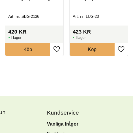
Art. nr: SBG-2136
Art. nr: LUG-20
420
KR
423
KR
I lager
I lager
Köp
Köp
Fun
Kundservice
Vanliga frågor