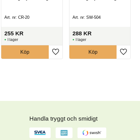
Art. nr: CR-20
Art. nr: SW-504
255
KR
288
KR
I lager
I lager
Köp
Köp
Handla tryggt och smidigt