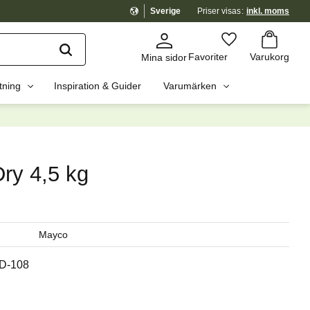
Sverige
Priser visas
inkl. moms
Kundvagn
Favoriter
Favoriter
Varukorg
Mina sidor
tning
Inspiration & Guider
Varumärken
dig?
☓
ry 4,5 kg
Mayco
D-108