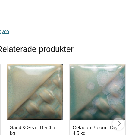
l i favoriter
Mayco
Relaterade produkter
Sand & Sea - Dry 4,5
Celadon Bloom - Dry
kg
4,5 kg