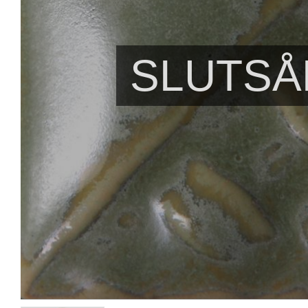
SLUTSÅ
Lime Shower - Dry 4,5
Forest Jade - Dry
kg