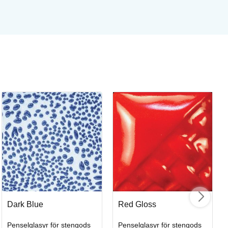
St
St
Ar
I
Dark Blue
Red Gloss
Penselglasyr för stengods
Penselglasyr för stengods