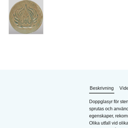
Doppglasyr för stengods
Doppglasyr för stengo
Art. nr: SD-148
Art. nr: WCD-140
1 999
KR
904
KR
I lager
I lager
Köp
Köp
Beskrivning
Vid
Doppglasyr för ste
sprutas och använda
egenskaper, rekomme
Olika utfall vid ol