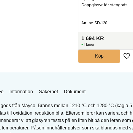
ds
Doppglasyr för stengods
Doppglasyr för stengods
Art. nr: MSD-78
Art. nr: SD-120
471
KR
1 694
KR
I lager
I lager
Köp
Köp
eo
Information
Säkerhet
Dokument
ngods från Mayco. Bränns mellan 1210 °C och 1280 °C (kägla 5 t
s till oxidation, reduktion bl.a. Eftersom leror kan variera och h
nderar vi att glasyren testas på en liten bit på den leran som 
ika temperaturer. Påsen innehåller pulver som ska blandas med va