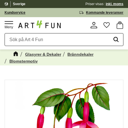
Sverige
Priser visas
inkl. moms
Meny
Kundservice
Kommande leveranser
Kundv
Favorite
Glasyrer & Dekaler
Bränndekaler
Blomstermotiv
Kanske någon av dessa produkter kan
☓
intressera dig?