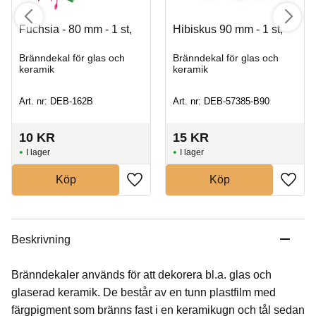
Fuchsia - 80 mm - 1 st,
Hibiskus 90 mm - 1 st,
Bränndekal för glas och
Bränndekal för glas och
keramik
keramik
Art. nr: DEB-162B
Art. nr: DEB-57385-B90
10
KR
15
KR
I lager
I lager
Köp
Köp
Beskrivning
Bränndekaler används för att dekorera bl.a. glas och
glaserad keramik. De består av en tunn plastfilm med
färgpigment som bränns fast i en keramikugn och tål sedan