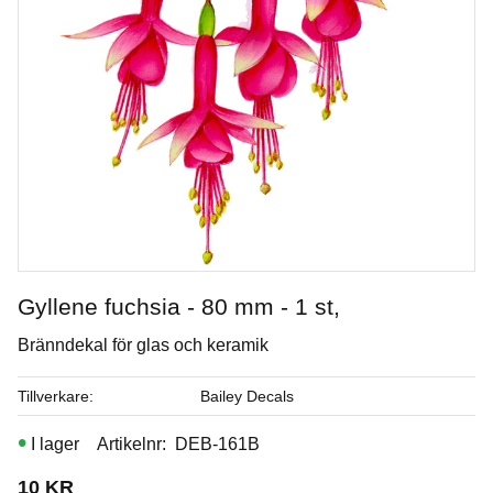
Gyllene fuchsia - 80 mm - 1 st,
Bränndekal för glas och keramik
Winter Wood
Tillverkare
Bailey Decals
Penselglasyr för stengods
I lager
Artikelnr
DEB-161B
Art. nr: SW-155
10
KR