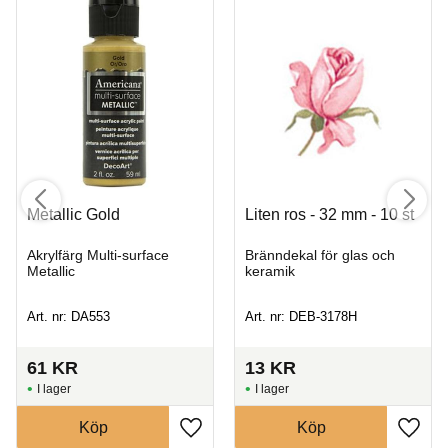
Metallic Gold
Liten ros - 32 mm - 10 st
Akrylfärg Multi-surface
Bränndekal för glas och
Metallic
keramik
Art. nr: DA553
Art. nr: DEB-3178H
61
KR
13
KR
I lager
I lager
Köp
Köp