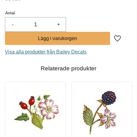
I lager
Antal
Köp
-
+
Lägg till i
Visa alla produkter från Bailey Decals
Relaterade produkter