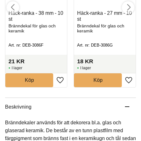
Häck-ranka - 38 mm - 10
Häck-ranka - 27 mm - 10
st
st
Bränndekal för glas och
Bränndekal för glas och
keramik
keramik
Art. nr: DEB-3086F
Art. nr: DEB-3086G
21
KR
18
KR
I lager
I lager
Köp
Köp
Beskrivning
Bränndekaler används för att dekorera bl.a. glas och
glaserad keramik. De består av en tunn plastfilm med
färgpigment som bränns fast i en keramikugn och tål sedan