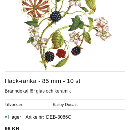
Häck-ranka - 85 mm - 10 st
Bränndekal för glas och keramik
Ros - 40 mm - 10 st.
Tillverkare
Bailey Decals
Bränndekal för glas och keramik
I lager
Artikelnr
DEB-3086C
Art. nr: DEB-2.JR3
66
KR