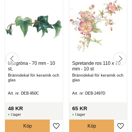
Murgröna - 70 mm - 10
Spretande ros 110 x 70
st,
mm - 10 st
Bränndekal för keramik och
Bränndekal för keramik och
glas
glas
Art. nr: DEB-950C
Art. nr: DEB-2497D
48
KR
65
KR
I lager
I lager
Köp
Köp