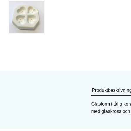
Minikakform
Minikakform
Art. nr: KT-CKPCS12
Art. nr: KT-CKPCS23
138
KR
205
KR
I lager
I lager
Köp
Köp
Produktbeskrivnin
Glasform i tålig ke
med glaskross och 