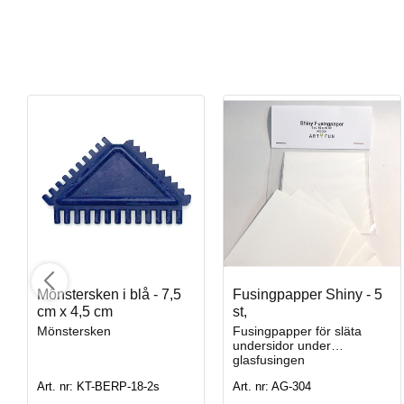
Blue Rutile
Penselglasyr för stengods
Mönstersken i blå - 7,5
Fusingpapper Shiny - 5
Art. nr: PC-20
cm x 4,5 cm
st,
Mönstersken
Fusingpapper för släta
undersidor under
glasfusingen
I lager
Art. nr: KT-BERP-18-2s
Art. nr: AG-304