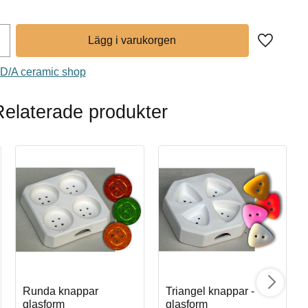
Lägg till 
IMD/A ceramic shop
Relaterade produkter
Runda knappar
Triangel knappar -
glasform
glasform