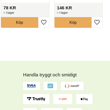
78
KR
146
KR
I lager
I lager
Köp
Köp
Handla tryggt och smidigt