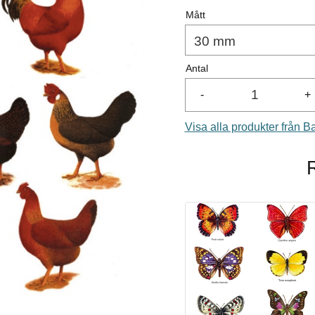
Mått
Antal
-
+
Visa alla produkter från B