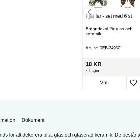
ed
Insekter - 40 mm - set
Fjärilar - set med 6 st
med 36 st
ch
Bränndekal för glas och
Bränndekal för glas och
keramik
keramik
Art. nr: DEB-57405-K
Art. nr: DEB-3496C
61
KR
18
KR
I lager
I lager
Köp
rmation
Dokument
s för att dekorera bl.a. glas och glaserad keramik. De består a