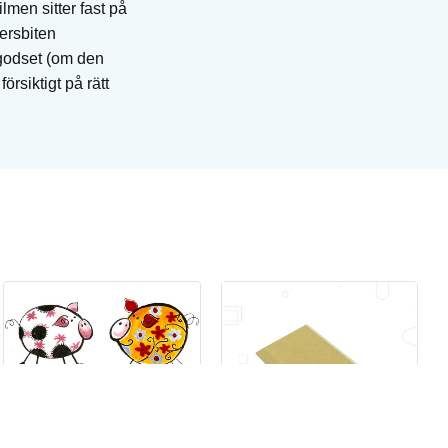
men sitter fast på
persbiten
 godset (om den
rsiktigt på rätt
Sj
Br
Art
I