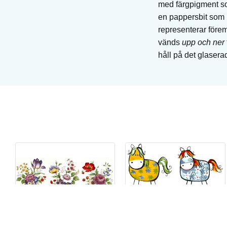
med färgpigment som
en pappersbit som b
representerar före
vänds
upp och ner
håll på det glaser
Te-ros - 75 mm - 10 st,
Bränndekal för glas och keramik
Art. nr: DEB-3155-75
I lager