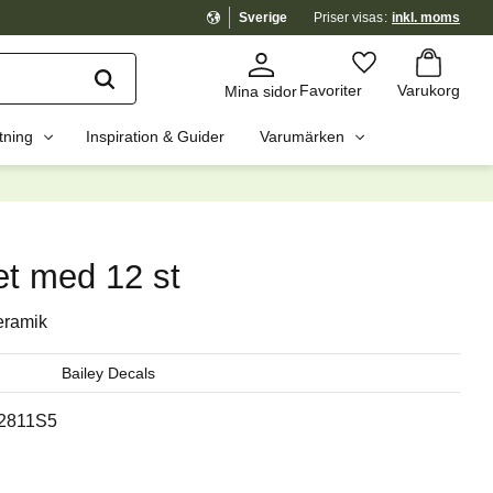
Sverige
Priser visas
inkl. moms
Kundvagn
Favoriter
Favoriter
Varukorg
Mina sidor
tning
Inspiration & Guider
Varumärken
dig?
☓
et med 12 st
eramik
Bailey Decals
2811S5