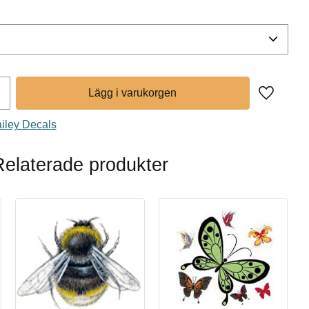
Lägg till 
ailey Decals
Relaterade produkter