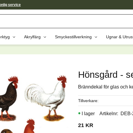
nlig service
rktyg
Akrylfärg
Smyckestillverkning
Ugnar & Utrus
av dessa produkter kan intressera 
Hönsgård - s
Bränndekal för glas och k
Tillverkare
I lager
Artikelnr
DEB-
21
KR