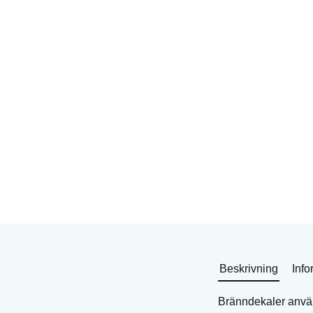
Goldfink 70 mm - 1 st,
Olika fjärilar - set m
6 st
Bränndekal för glas och
Bränndekal för glas o
keramik
keramik
Art. nr: DEB-57420-F70
Art. nr: DEB-2963-30
13
KR
10
KR
I lager
I lager
Köp
Beskrivning
Info
Bränndekaler använd