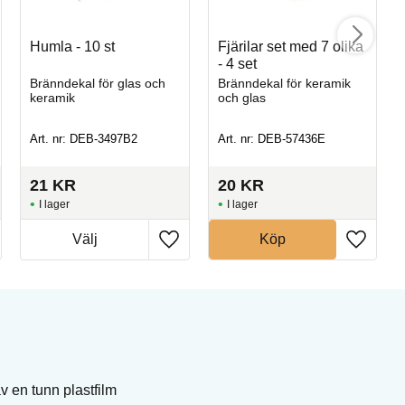
Humla - 10 st
Fjärilar set med 7 olika
- 4 set
Bränndekal för glas och
Bränndekal för keramik
keramik
och glas
Art. nr: DEB-3497B2
Art. nr: DEB-57436E
21
KR
20
KR
I lager
I lager
Köp
v en tunn plastfilm