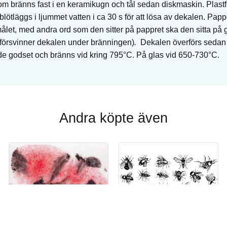
 bränns fast i en keramikugn och tål sedan diskmaskin. Plastfil
lötläggs i ljummet vatten i ca 30 s för att lösa av dekalen. Pap
målet, med andra ord som den sitter på pappret ska den sitta på
försvinner dekalen under bränningen)
.
Dekalen överförs sedan fö
ade godset och bränns vid kring 795°C. På glas vid 650-730°C.
Andra köpte även
Köp