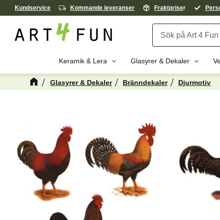
Kundservice
Kommande leveranser
Fraktprise
r
Perso
Keramik & Lera
Glasyrer & Dekaler
Ve
Glasyrer & Dekaler
Bränndekaler
Djurmotiv
Kanske någon 