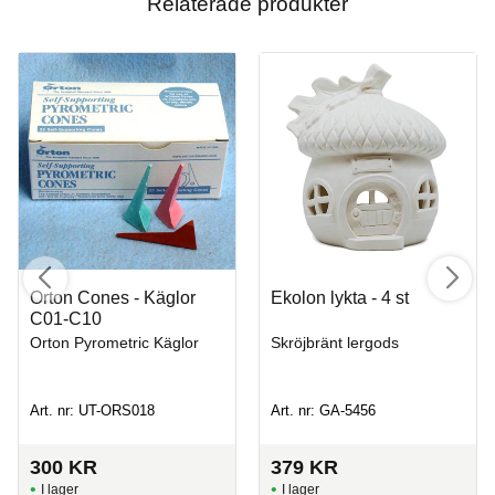
Relaterade produkter
Orton Cones - Käglor
Ekolon lykta - 4 st
C01-C10
Orton Pyrometric Käglor
Skröjbränt lergods
Art. nr: UT-ORS018
Art. nr: GA-5456
300
KR
379
KR
I lager
I lager