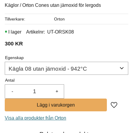
I lager
Käglor / Orton Cones utan järnoxid för lergods
Köp
Tillverkare
Orton
I lager
Artikelnr
UT-ORSK08
300
KR
Egenskap
Antal
-
+
Lägg till i
Visa alla produkter från Orton