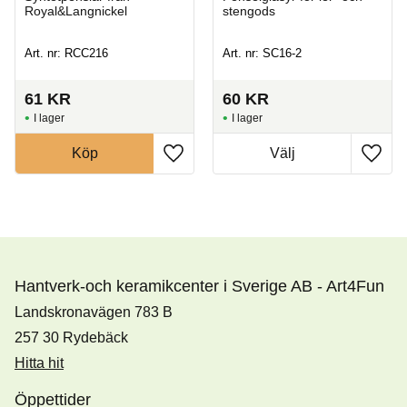
Royal&Langnickel
stengods
Art. nr: RCC216
Art. nr: SC16-2
61
KR
60
KR
I lager
I lager
Köp
Hantverk-och keramikcenter i Sverige AB - Art4Fun
Landskronavägen 783 B
257 30 Rydebäck
Hitta hit
Öppettider