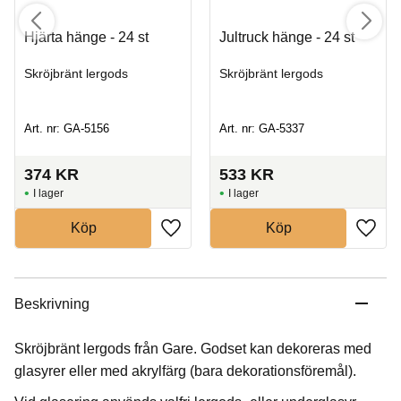
Hjärta hänge - 24 st
Jultruck hänge - 24 st
Skröjbränt lergods
Skröjbränt lergods
Art. nr: GA-5156
Art. nr: GA-5337
374
KR
533
KR
I lager
I lager
Köp
Köp
Beskrivning
Skröjbränt lergods från Gare. Godset kan dekoreras med
glasyrer eller med akrylfärg (bara dekorationsföremål).