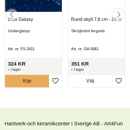
Blue Galaxy
Rund skylt 7,6 cm - 24 st
Underglasyr
Skröjbränt lergods
Art. nr: FS-2411
Art. nr: GA-5061
324
KR
351
KR
I lager
I lager
Köp
Hantverk-och keramikcenter i Sverige AB - Art4Fun