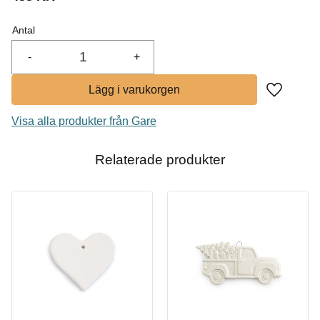
I lager
Antal
-
+
Lägg till i
Visa alla produkter från Gare
Relaterade produkter