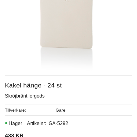
Kakel hänge - 24 st
Skröjbränt lergods
Royal Soft Fan
Tillverkare
Gare
Penslar från Royal & Langnickel
I lager
Artikelnr
GA-5292
Art. nr: R835-4
433
KR