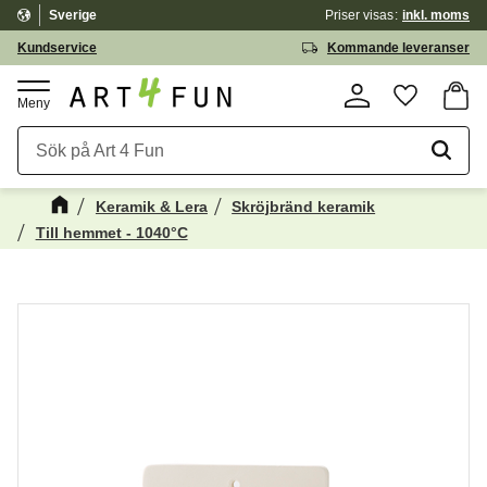
Sverige
Priser visas
inkl. moms
Meny
Kundservice
Kommande leveranser
Kundv
Favorite
Keramik & Lera
Skröjbränd keramik
Till hemmet - 1040°C
Kanske någon av dessa produkter kan
☓
intressera dig?