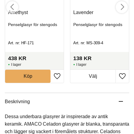
Amethyst
Lavender
Penselglasyr för stengods
Penselglasyr för stengods
Art. nr: HF-171
Art. nr: MS-309-4
438
KR
138
KR
I lager
I lager
Köp
Beskrivning
Dessa underbara glasyrer är inspirerade av antik
keramik. AMACO Celadon glasyrer är blanka, transparanta
och lägger sig vackert i föremålets strukturer. Celadons