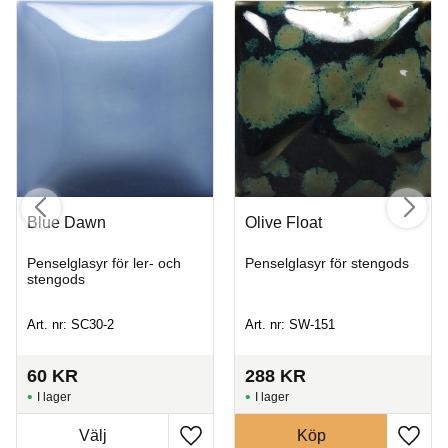
Blue Dawn
Olive Float
Penselglasyr för ler- och
Penselglasyr för stengods
stengods
Art. nr: SC30-2
Art. nr: SW-151
60
KR
288
KR
I lager
I lager
Köp