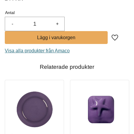
I lager
Antal
-
+
Lägg till i
Visa alla produkter från Amaco
Relaterade produkter