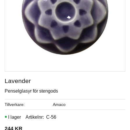
Lavender
Penselglasyr för stengods
Blue Rutile
Tillverkare
Amaco
Penselglasyr för stengods
I lager
Artikelnr
C-56
Art. nr: PC-20
244
KR