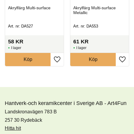
Akrylfärg Multi-surface
Akrylfärg Multi-surface
Metallic
Art. nr: DA527
Art. nr: DA553
58
KR
61
KR
I lager
I lager
Köp
Köp
Hantverk-och keramikcenter i Sverige AB - Art4Fun
Landskronavägen 783 B
257 30 Rydebäck
Hitta hit