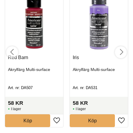
Red Barn
Iris
Akrylfärg Multi-surface
Akrylfärg Multi-surface
Art. nr: DA507
Art. nr: DA531
58
KR
58
KR
I lager
I lager
Köp
Köp