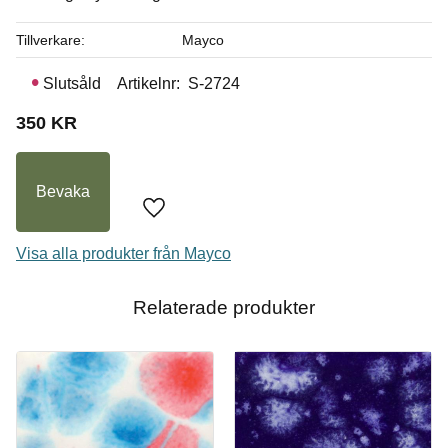
I lager
Tillverkare
Mayco
Slutsåld
Artikelnr
S-2724
350
KR
Bevaka
Lägg till i favoriter
Visa alla produkter från Mayco
Relaterade produkter