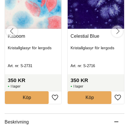
Kaboom
Celestial Blue
Kristallglasyr för lergods
Kristallglasyr för lergods
Art. nr: S-2731
Art. nr: S-2716
350
KR
350
KR
I lager
I lager
Köp
Köp
Beskrivning