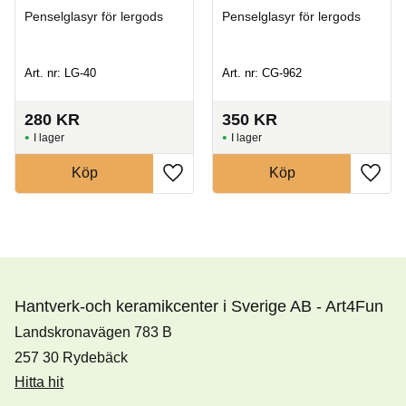
Penselglasyr för lergods
Penselglasyr för lergods
Art. nr: LG-40
Art. nr: CG-962
280
KR
350
KR
I lager
I lager
Köp
Köp
Hantverk-och keramikcenter i Sverige AB - Art4Fun
Landskronavägen 783 B
257 30 Rydebäck
Hitta hit