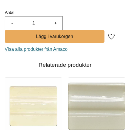
I lager
Antal
Köp
-
+
Lägg till i
Visa alla produkter från Amaco
Relaterade produkter