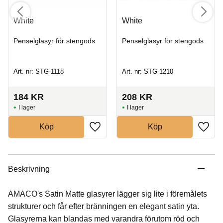
White
White
Penselglasyr för stengods
Penselglasyr för stengods
Art. nr: STG-1118
Art. nr: STG-1210
184
KR
208
KR
I lager
I lager
Köp
Köp
Beskrivning
AMACO's Satin Matte glasyrer lägger sig lite i föremålets
strukturer och får efter bränningen en elegant satin yta.
Glasyrerna kan blandas med varandra förutom röd och