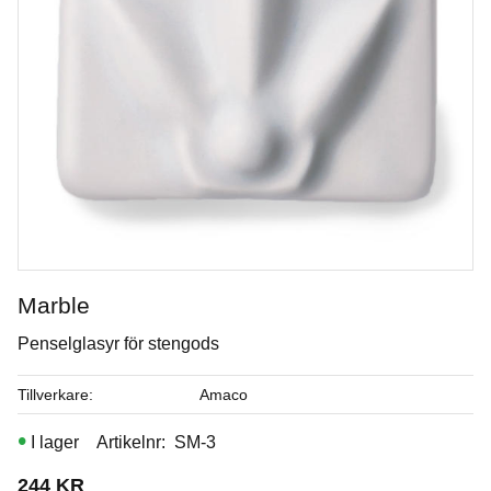
Marble
Penselglasyr för stengods
Seafoam
Tillverkare
Amaco
Penselglasyr för stengods
I lager
Artikelnr
SM-3
Art. nr: SM-24
244
KR