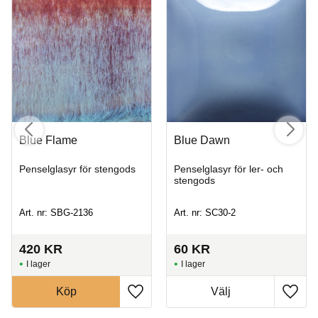
Blue Flame
Blue Dawn
Penselglasyr för stengods
Penselglasyr för ler- och
stengods
Art. nr: SBG-2136
Art. nr: SC30-2
420
KR
60
KR
I lager
I lager
Köp