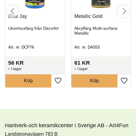
Blue Jay
Metallic Gold
Utomhusfärg från DecoArt
Akrylfärg Multi-surface
Metallic
Art. nr: DCP76
Art. nr: DA553
56
KR
61
KR
I lager
I lager
Köp
Köp
Hantverk-och keramikcenter i Sverige AB - Art4Fun
Landskronavägen 783 B