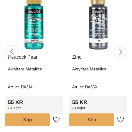
Peacock Pearl
Zinc
Akrylfärg Metallics
Akrylfärg Metallics
Art. nr: DA314
Art. nr: DA339
55
KR
55
KR
I lager
I lager
Köp
Köp