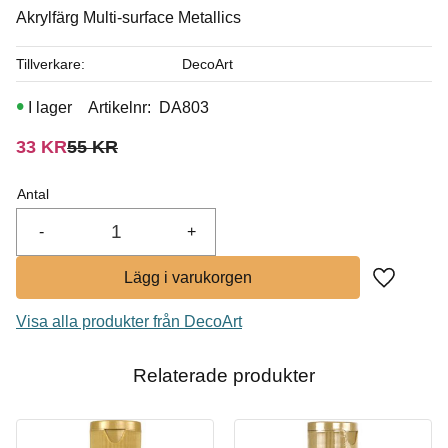
Akrylfärg Multi-surface Metallics
I lager
Tillverkare
DecoArt
Köp
I lager
Artikelnr
DA803
Nedsatt pris:
Ordinarie pris:
33
KR
55
KR
Antal
-
+
Lägg till i
Visa alla produkter från DecoArt
Relaterade produkter