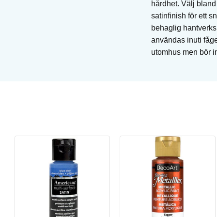
hårdhet. Välj blan
satinfinish för ett
behaglig hantverksu
användas inuti fåge
utomhus men bör int
Stengodslera vit med chamotte - 10 kg
Stengodslera - drejning 25% chamotte 0-0,2 mm
Art. nr: KC-GSSG254
I lager