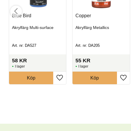
Blue Bird
Copper
Akrylfärg Multi-surface
Akrylfärg Metallics
Art. nr: DA527
Art. nr: DA205
58
KR
55
KR
I lager
I lager
Köp
Köp