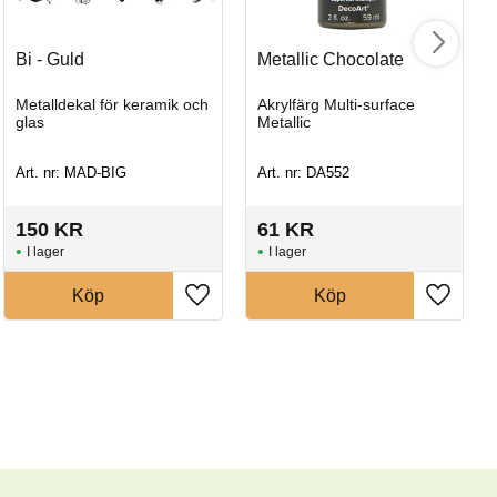
Bi - Guld
Metallic Chocolate
Metalldekal för keramik och
Akrylfärg Multi-surface
glas
Metallic
Art. nr: MAD-BIG
Art. nr: DA552
150
KR
61
KR
I lager
I lager
Köp
Köp