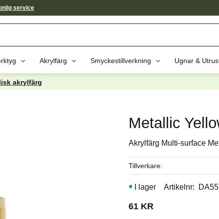
nlig service
rktyg
Akrylfärg
Smyckestillverkning
Ugnar & Utrus
lisk akrylfärg
av dessa produkter kan intressera 
Metallic Yell
Akrylfärg Multi-surface Met
Tillverkare
I lager
Artikelnr
DA55
61
KR