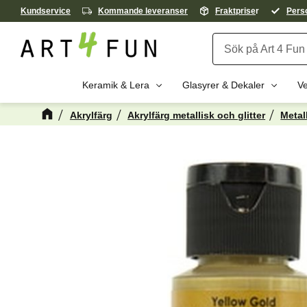
Kundservice
Kommande leveranser
Fraktprise
r
Perso
Keramik & Lera
Glasyrer & Dekaler
Ve
Akrylfärg
Akrylfärg metallisk och glitter
Metal
Kanske någon 