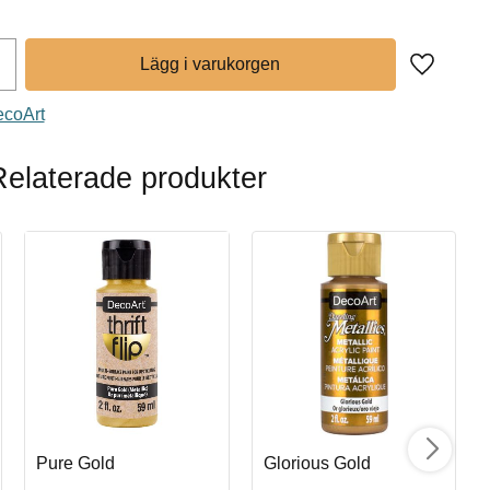
Lägg till 
ecoArt
Relaterade produkter
Pure Gold
Glorious Gold