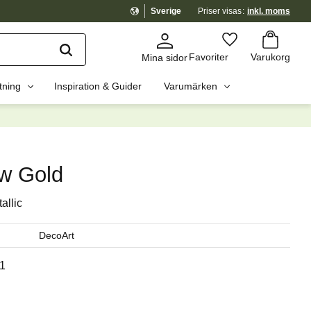
Sverige
Priser visas
inkl. moms
Kundvagn
Favoriter
Favoriter
Varukorg
Mina sidor
tning
Inspiration & Guider
Varumärken
dig?
☓
ow Gold
allic
DecoArt
1