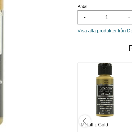
Antal
-
+
Visa alla produkter från D
Metallic Glorious Gold
Metallic Gold