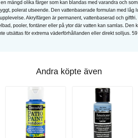
d en mängd olika färger som kan blandas med varandra och som 
 snyggt, polerat utseende. Den vattenbaserade formulan med låg lu
pplevelse. Akrylfärgen är permanent, vattenbaserad och giftfri.
lbad, pooler, fontäner eller på ytor där vatten kan samlas. Den
e utsättas för extrema väderförhållanden eller direkt solljus. 59
Andra köpte även
Köp