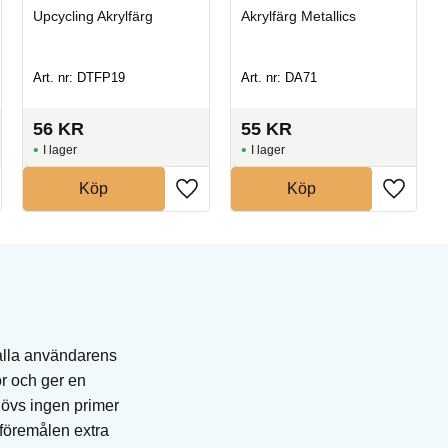
Upcycling Akrylfärg
Akrylfärg Metallics
Art. nr: DTFP19
Art. nr: DA71
56
KR
55
KR
I lager
I lager
Köp
Köp
 alla användarens
or och ger en
hövs ingen primer
r föremålen extra