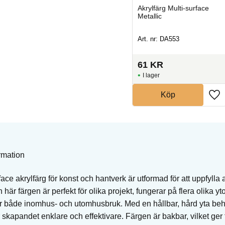
Glasfärg
Akrylfärg Multi-surface
Metallic
Art. nr: DAG71
Art. nr: DA553
53
KR
61
KR
I lager
I lager
Köp
Köp
rmation
ace akrylfärg för konst och hantverk är utformad för att uppfylla
här färgen är perfekt för olika projekt, fungerar på flera olika yt
ör både inomhus- och utomhusbruk. Med en hållbar, hård yta be
ör skapandet enklare och effektivare. Färgen är bakbar, vilket ge