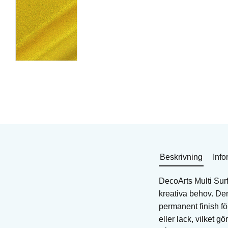
Akrylfärg
Akrylfärg
Art. nr: DPM01
Art. nr: DPM05
65
KR
65
KR
I lager
I lager
Köp
Köp
Beskrivning
Info
DecoArts Multi Surf
kreativa behov. Den 
permanent finish f
eller lack, vilket g