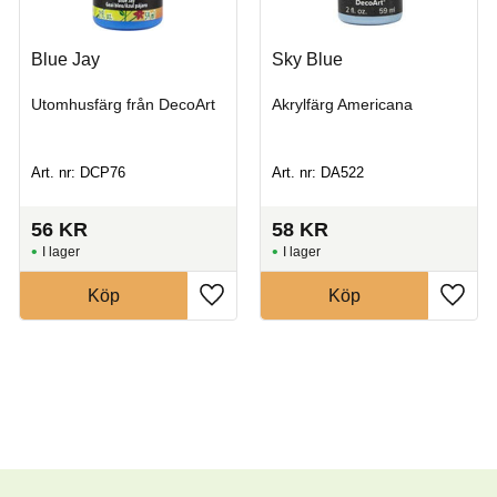
Blue Jay
Sky Blue
Utomhusfärg från DecoArt
Akrylfärg Americana
Art. nr: DCP76
Art. nr: DA522
56
KR
58
KR
I lager
I lager
Köp
Köp