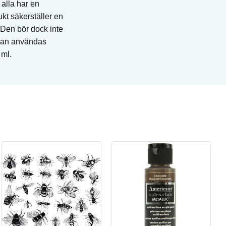
alla har en
kt säkerställer en
 Den bör dock inte
 kan användas
 ml.
Wi
Pe
Art
I