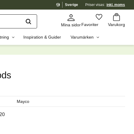
Sverige
Priser visas
inkl. moms
Kundvagn
Favoriter
Favoriter
Varukorg
Mina sidor
tning
Inspiration & Guider
Varumärken
dig?
☓
ods
Mayco
20