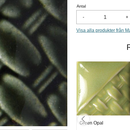
Antal
-
+
Visa alla produkter från 
Bright Green
Green Opal