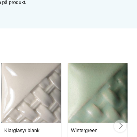
n på produkt.
Wi
Pe
Art
I
Klarglasyr blank
Wintergreen