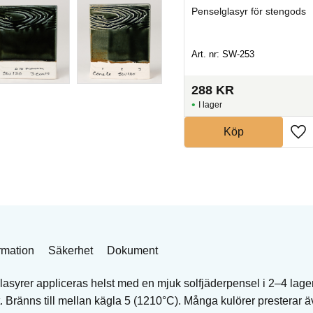
gods
Penselglasyr för stengods
Penselglasyr för stengods
Art. nr: STG-1273
Art. nr: SW-253
208
KR
288
KR
I lager
I lager
Köp
Köp
rmation
Säkerhet
Dokument
asyrer appliceras helst med en mjuk solfjäderpensel i 2–4 lage
 Bränns till mellan kägla 5 (1210°C). Många kulörer presterar 