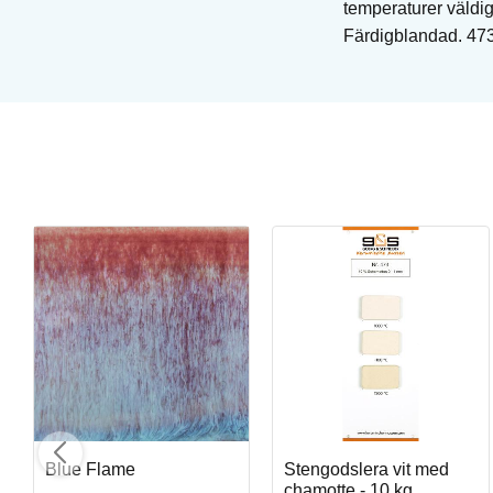
temperaturer väldig
Färdigblandad. 473
Amaryllis
Penselglasyr för stengods
Art. nr: SW-192
I lager
Blue Flame
Stengodslera vit med
chamotte - 10 kg