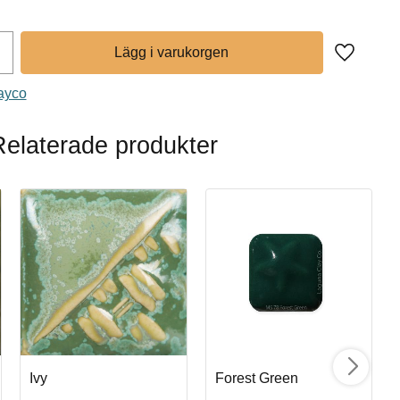
Lägg till 
Mayco
Relaterade produkter
Ivy
Forest Green