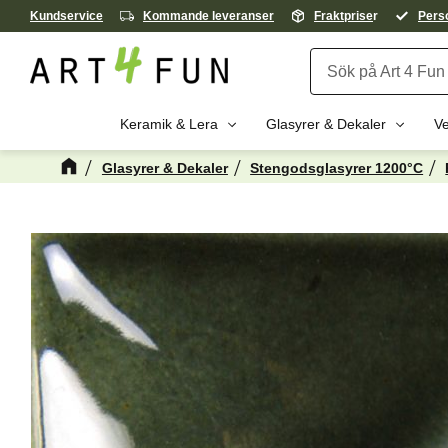
Kundservice
Kommande leveranser
Fraktprise
r
Perso
Keramik & Lera
Glasyrer & Dekaler
Ve
Glasyrer & Dekaler
Stengodsglasyrer 1200°C
Kanske någon 