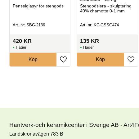
Penselglasyr för stengods
Stengodslera - skulptering
40% chamotte 0-1 mm
Art. nr: SBG-2136
Art. nr: KC-GSSG474
420
KR
135
KR
I lager
I lager
Köp
Köp
Hantverk-och keramikcenter i Sverige AB - Art4
Landskronavägen 783 B