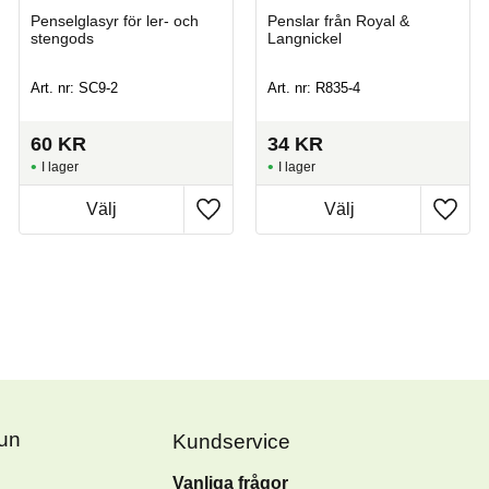
Penselglasyr för ler- och
Penslar från Royal &
stengods
Langnickel
Art. nr: SC9-2
Art. nr: R835-4
60
KR
34
KR
I lager
I lager
Fun
Kundservice
Vanliga frågor