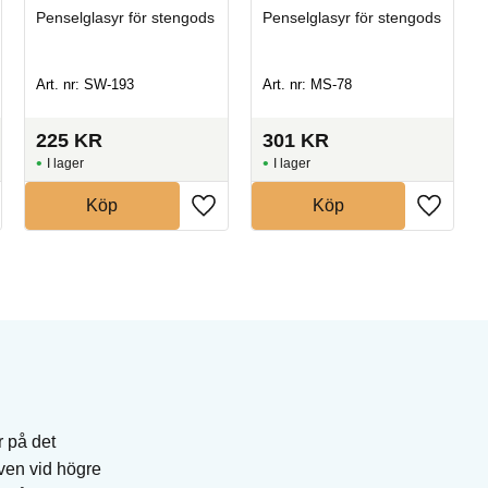
Penselglasyr för stengods
Penselglasyr för stengods
Art. nr: SW-193
Art. nr: MS-78
225
KR
301
KR
I lager
I lager
Köp
Köp
r på det
även vid högre