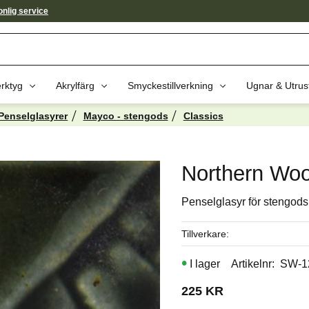
nlig service
rktyg
Akrylfärg
Smyckestillverkning
Ugnar & Utrus
Penselglasyrer
Mayco - stengods
Classics
av dessa produkter kan intressera 
Northern Wo
Penselglasyr för stengods
Tillverkare
I lager
Artikelnr
SW-1
225
KR