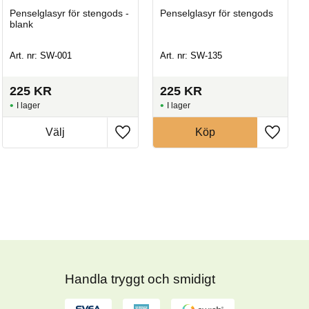
Penselglasyr för stengods -
Penselglasyr för stengods
blank
Art. nr: SW-001
Art. nr: SW-135
225
KR
225
KR
I lager
I lager
Köp
Handla tryggt och smidigt