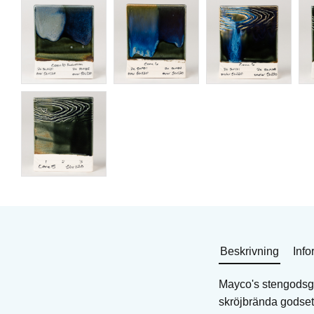
Penselglasyr för stengods
Penselglasyr för sten
Art. nr: MS-106
Art. nr: STG-1214
260
KR
175
KR
I lager
I lager
Köp
Köp
Beskrivning
Info
Mayco's stengodsgl
skröjbrända godset.