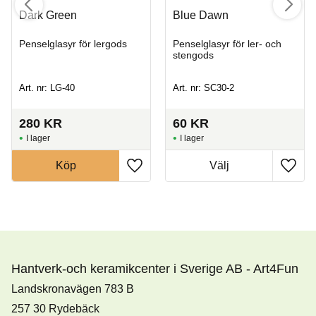
Dark Green
Blue Dawn
Penselglasyr för lergods
Penselglasyr för ler- och
stengods
Art. nr: LG-40
Art. nr: SC30-2
280
KR
60
KR
I lager
I lager
Köp
Hantverk-och keramikcenter i Sverige AB - Art4Fun
Landskronavägen 783 B
257 30 Rydebäck