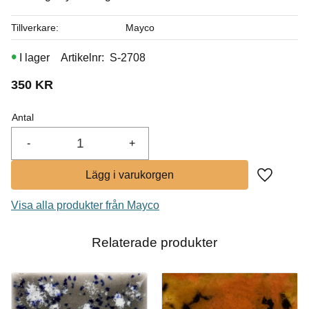
I lager
Tillverkare
Mayco
Köp
I lager
Artikelnr
S-2708
350
KR
Antal
-
+
Lägg till i
Visa alla produkter från Mayco
Relaterade produkter