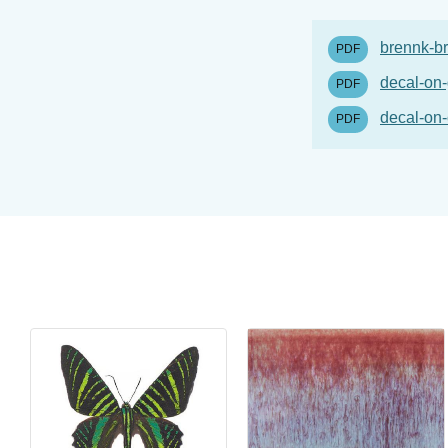
brennk-b
decal-on-
decal-on
Stengodslera vit med chamotte - 10 kg
Stengodslera - drejning 25% chamotte 0-0,2 mm
Art. nr: KC-GSSG254
I lager