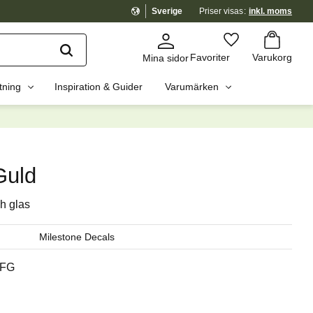
Sverige
Priser visas
inkl. moms
Kundvagn
Favoriter
Favoriter
Varukorg
Mina sidor
tning
Inspiration & Guider
Varumärken
dig?
☓
Guld
h glas
Milestone Decals
FG