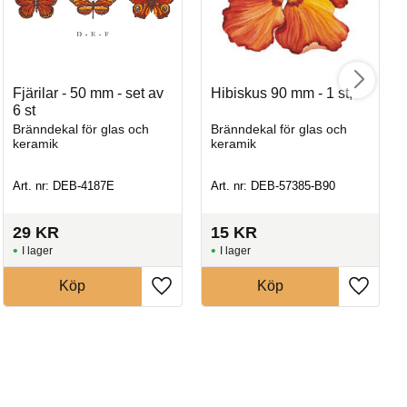
Fjärilar - 50 mm - set av
Hibiskus 90 mm - 1 st,
6 st
Bränndekal för glas och
Bränndekal för glas och
keramik
keramik
Art. nr: DEB-4187E
Art. nr: DEB-57385-B90
29
KR
15
KR
I lager
I lager
Köp
Köp