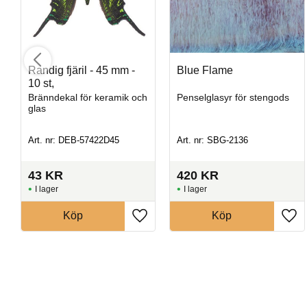
Randig fjäril - 45 mm -
Blue Flame
10 st,
Bränndekal för keramik och
Penselglasyr för stengods
glas
Art. nr: DEB-57422D45
Art. nr: SBG-2136
43
KR
420
KR
I lager
I lager
Köp
Köp