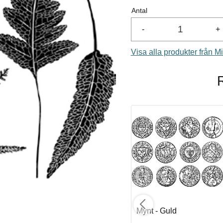
Antal
-
+
Visa alla produkter från M
REA
Sfär - Guld
Mynt - Guld