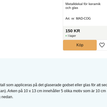
k
Metalldekal för keramik
Metalldekal för keramik
och glas
och glas
Art. nr: MAD-SPHG
Art. nr: MAD-COG
I lager
99
KR
150
KR
150
KR
Köp
I lager
Köp
all som appliceras på det glaserade godset eller glas för att se
an). Arken på 10 x 13 cm innehåller 5 olika motiv som är 10 cm
g nedan.