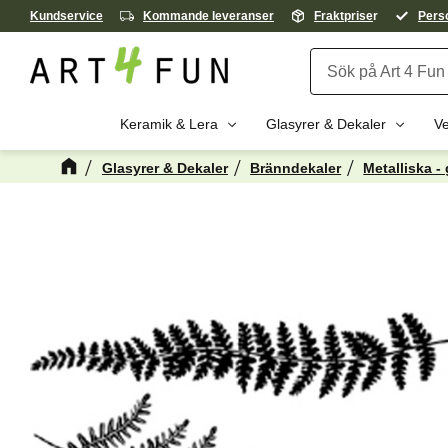
Kundservice
Kommande leveranser
Fraktprise
r
Perso
Keramik & Lera
Glasyrer & Dekaler
Ve
Glasyrer & Dekaler
Bränndekaler
Metalliska -
Kanske någon 