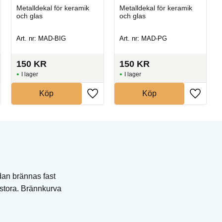
Metalldekal för keramik
Metalldekal för keramik
och glas
och glas
Art. nr: MAD-BIG
Art. nr: MAD-PG
150
KR
150
KR
I lager
I lager
Köp
Köp
dan brännas fast
 stora. Brännkurva