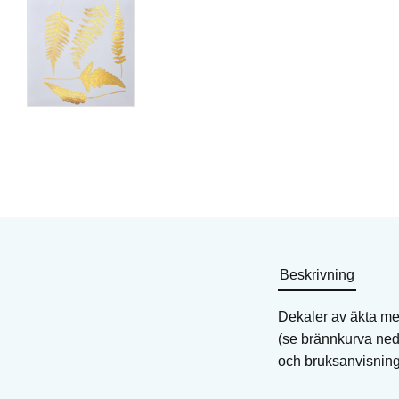
Metalldekal för keramik
Metalldekal för kerami
och glas
och glas
Art. nr: MAD-CG
Art. nr: MAD-SD
150
KR
150
KR
I lager
I lager
Köp
Köp
Beskrivning
Dekaler av äkta met
(se brännkurva ned
och bruksanvisnin