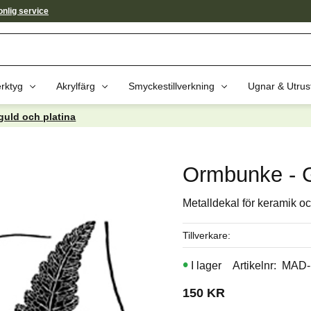
nlig service
rktyg
Akrylfärg
Smyckestillverkning
Ugnar & Utrus
 guld och platina
av dessa produkter kan intressera 
Ormbunke - 
Metalldekal för keramik oc
Tillverkare
I lager
Artikelnr
MAD-
150
KR