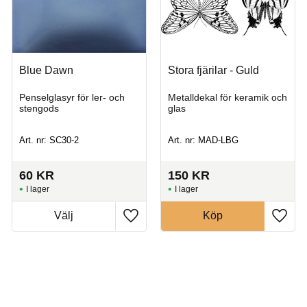
Blue Dawn
Stora fjärilar - Guld
Penselglasyr för ler- och
Metalldekal för keramik och
stengods
glas
Art. nr: SC30-2
Art. nr: MAD-LBG
60
KR
150
KR
I lager
I lager
Köp