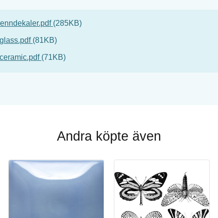
renndekaler.pdf
285KB
glass.pdf
81KB
-ceramic.pdf
71KB
Andra köpte även
Köp