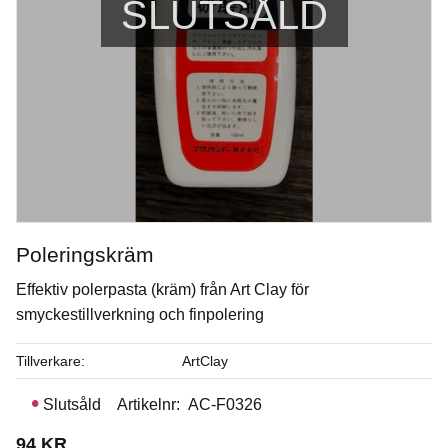
SLUTSÅLD
Poleringskräm
Effektiv polerpasta (kräm) från Art Clay för
Klarglasyr blank utan zink
smyckestillverkning och finpolering
Penselglasyr för stengods - blank
Tillverkare
ArtClay
Slutsåld
Artikelnr
AC-F0326
Art. nr: SW-004
94
KR