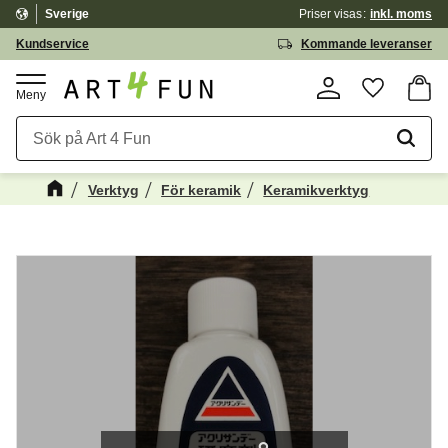
Sverige
Priser visas
inkl. moms
Meny
Kundservice
Kommande leveranser
Kundv
Favorite
Verktyg
För keramik
Keramikverktyg
Kanske någon av dessa produkter kan
☓
intressera dig?