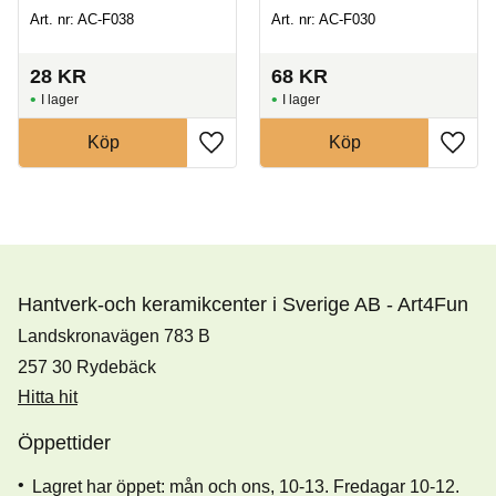
Art. nr: AC-F038
Art. nr: AC-F030
28
KR
68
KR
I lager
I lager
Köp
Köp
Hantverk-och keramikcenter i Sverige AB - Art4Fun
Landskronavägen 783 B
257 30 Rydebäck
Hitta hit
Öppettider
Lagret har öppet: mån och ons, 10-13. Fredagar 10-12.