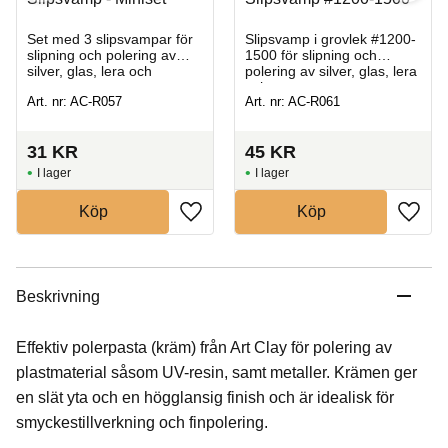
Set med 3 slipsvampar för
Slipsvamp i grovlek #1200-
slipning och polering av
1500​ för slipning och
silver, glas, lera och
polering av silver, glas, lera
greenware
och greenware.
Art. nr: AC-R057
Art. nr: AC-R061
31
KR
45
KR
I lager
I lager
Köp
Köp
Beskrivning
Effektiv polerpasta (kräm) från Art Clay för polering av
plastmaterial såsom UV-resin, samt metaller. Krämen ger
en slät yta och en högglansig finish och är idealisk för
smyckestillverkning och finpolering.