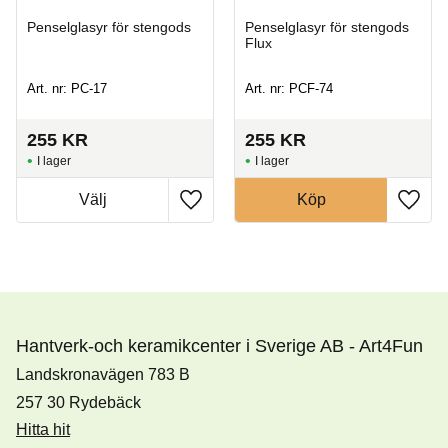
Penselglasyr för stengods
Penselglasyr för stengods
Flux
Art. nr: PC-17
Art. nr: PCF-74
255
KR
255
KR
I lager
I lager
Köp
Hantverk-och keramikcenter i Sverige AB - Art4Fun
Landskronavägen 783 B
257 30 Rydebäck
Hitta hit