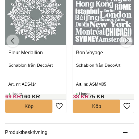
Fleur Medallion
Bon Voyage
Schablon från DecoArt
Schablon från DecoArt
Art. nr: ADS414
Art. nr: ASMM05
I lager
I lager
69
KR
160
KR
38
KR
75
KR
Köp
Köp
Produktbeskrivning