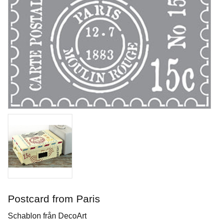
Opal Lustre
Penselglasyr för stengods
Postcard from Paris
Art. nr: SW-219
Schablon från DecoArt