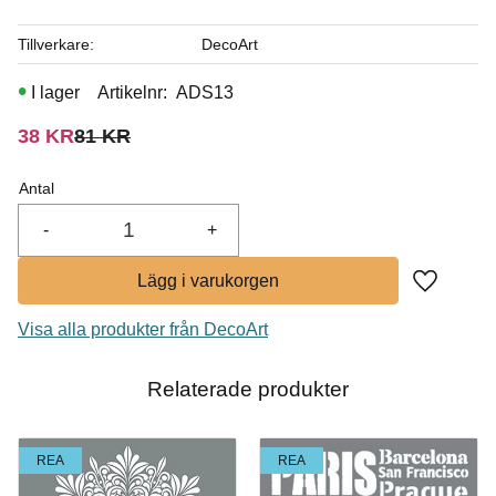
I lager
Tillverkare
DecoArt
Köp
I lager
Artikelnr
ADS13
Nedsatt pris:
Ordinarie pris:
38
KR
81
KR
Antal
-
+
Lägg till i
Visa alla produkter från DecoArt
Relaterade produkter
REA
REA