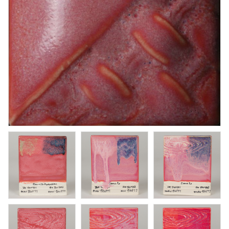
Winter Wood
Penselglasyr för stengods
Art. nr: SW-155