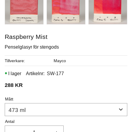
I lager
Köp
Raspberry Mist
Penselglasyr för stengods
Tillverkare
Mayco
I lager
Artikelnr
SW-177
288
KR
Mått
Antal