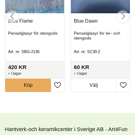
Blue Flame
Blue Dawn
Penselglasyr för stengods
Penselglasyr för ler- och
stengods
Art. nr: SBG-2136
Art. nr: SC30-2
420
KR
60
KR
I lager
I lager
Köp
Hantverk-och keramikcenter i Sverige AB - Art4Fun