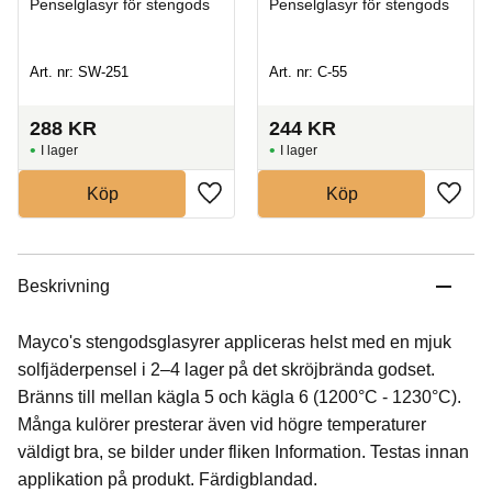
Penselglasyr för stengods
Penselglasyr för stengods
Art. nr: SW-251
Art. nr: C-55
288
KR
244
KR
I lager
I lager
Köp
Köp
Beskrivning
Mayco's stengodsglasyrer appliceras helst med en mjuk
solfjäderpensel i 2–4 lager på det skröjbrända godset.
Bränns till mellan kägla 5 och kägla 6 (1200°C - 1230°C).
Många kulörer presterar även vid högre temperaturer
väldigt bra, se bilder under fliken Information. Testas innan
applikation på produkt. Färdigblandad.