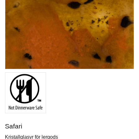
Royal Soft Fan
Penslar från Royal & Langnickel
Safari
Art. nr: R835-4
Kristallglasyr för lergods