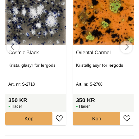
Cosmic Black
Oriental Carmel
Kristallglasyr för lergods
Kristallglasyr för lergods
Art. nr: S-2718
Art. nr: S-2708
350
KR
350
KR
I lager
I lager
Köp
Köp