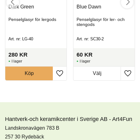
Dark Green
Blue Dawn
Penselglasyr för lergods
Penselglasyr för ler- och
stengods
Art. nr: LG-40
Art. nr: SC30-2
280
KR
60
KR
I lager
I lager
Köp
Hantverk-och keramikcenter i Sverige AB - Art4Fun
Landskronavägen 783 B
257 30 Rydebäck