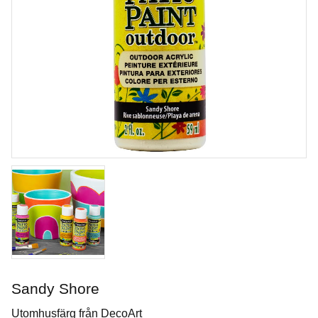
Berry
Akrylfärg Metallics
Sandy Shore
Art. nr: DA320
Utomhusfärg från DecoArt