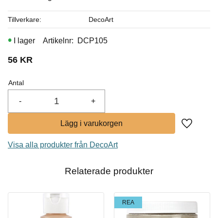
I lager
Tillverkare
DecoArt
Köp
I lager
Artikelnr
DCP105
56
KR
Antal
-
+
Lägg till i
Visa alla produkter från DecoArt
Relaterade produkter
REA