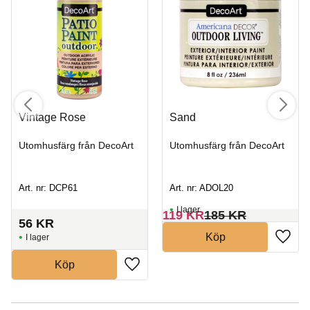
Vintage Rose
Sand
Utomhusfärg från DecoArt
Utomhusfärg från DecoArt
Art. nr: DCP61
Art. nr: ADOL20
I lager
119
KR
185
KR
56
KR
Köp
I lager
Köp