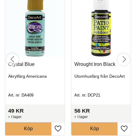
Crystal Blue
Wrought Iron Black
Akrylfärg Americana
Utomhusfärg från DecoArt
Art. nr: DA409
Art. nr: DCP21
49
KR
56
KR
I lager
I lager
Köp
Köp