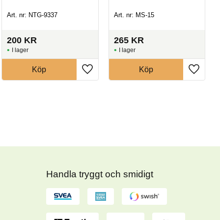
Art. nr: NTG-9337
Art. nr: MS-15
200
KR
265
KR
I lager
I lager
Köp
Köp
Handla tryggt och smidigt