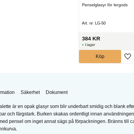
ds
Penselglasyr för lergods
Penselglasyr för lergods
Art. nr: NTG-9513
Art. nr: LG-50
276
KR
384
KR
I lager
I lager
Köp
Köp
rmation
Säkerhet
Dokument
ette är en opak glasyr som blir underbart smidig och blank eft
ar och färgstark. Burken skakas ordentligt innan användninge
 med pensel om inget annat sägs på förpackningen. Bränns till
nnkurva.