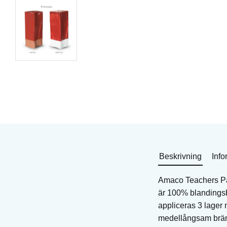
Penselglasyr för lergods
Penselglasyr till lergo
Art. nr: FN-233
Art. nr: FN-004
241
KR
241
KR
I lager
I lager
Köp
Köp
Beskrivning
Info
Amaco Teachers Pal
är 100% blandingsb
appliceras 3 lager
medellångsam brä