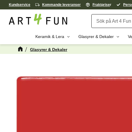
Kundservice
Kommande leveranser
Fraktprise
r
Perso
Keramik & Lera
Glasyrer & Dekaler
Ve
Glasyrer & Dekaler
Kanske någon 