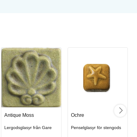
Ri
Pe
Art
Antique Moss
Ochre
I
Lergodsglasyr från Gare
Penselglasyr för stengods