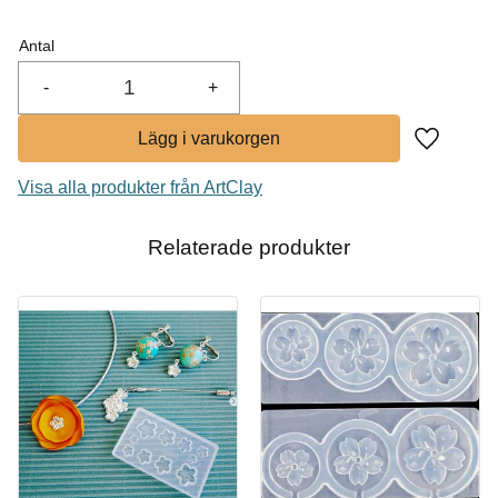
I lager
Antal
Köp
-
+
Lägg till i
Visa alla produkter från ArtClay
Relaterade produkter