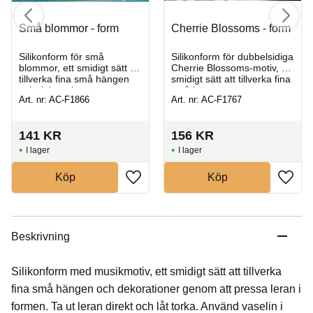
Små blommor - form
Cherrie Blossoms - form
Silikonform för små
Silikonform för dubbelsidiga
blommor, ett smidigt sätt att
Cherrie Blossoms‑motiv, ett
tillverka fina små hängen
smidigt sätt att tillverka fina
och dekorationer
små hängen
Art. nr: AC-F1866
Art. nr: AC-F1767
141
KR
156
KR
I lager
I lager
Köp
Köp
Beskrivning
Silikonform med musikmotiv, ett smidigt sätt att tillverka
fina små hängen och dekorationer genom att pressa leran i
formen. Ta ut leran direkt och låt torka. Använd vaselin i