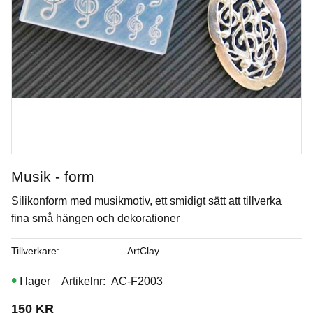
Musik - form
Silikonform med musikmotiv, ett smidigt sätt att tillverka
Amaryllis
fina små hängen och dekorationer
Penselglasyr för stengods
Tillverkare
ArtClay
I lager
Artikelnr
AC-F2003
Art. nr: SW-192
150
KR