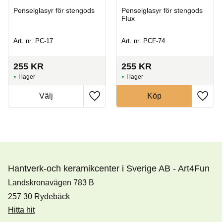
Penselglasyr för stengods
Penselglasyr för stengods
Flux
Art. nr: PC-17
Art. nr: PCF-74
255
KR
255
KR
I lager
I lager
Köp
Hantverk-och keramikcenter i Sverige AB - Art4Fun
Landskronavägen 783 B
257 30 Rydebäck
Hitta hit