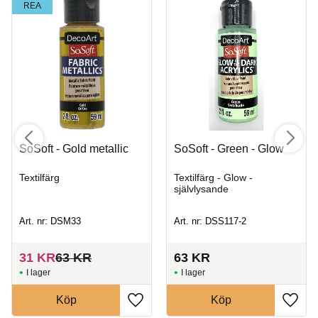
REA
SoSoft - Gold metallic
SoSoft - Green - Glow
Textilfärg
Textilfärg - Glow -
självlysande
Art. nr: DSM33
Art. nr: DSS117-2
31
KR
63
KR
63
KR
I lager
I lager
Köp
Köp