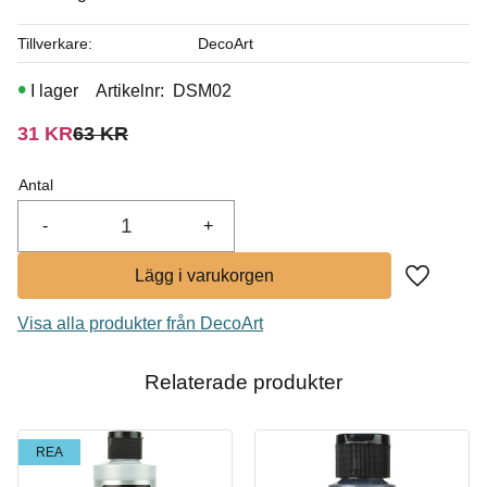
I lager
Tillverkare
DecoArt
I lager
Artikelnr
DSM02
Nedsatt pris:
Ordinarie pris:
31
KR
63
KR
Antal
-
+
Lägg till i
Visa alla produkter från DecoArt
Relaterade produkter
REA