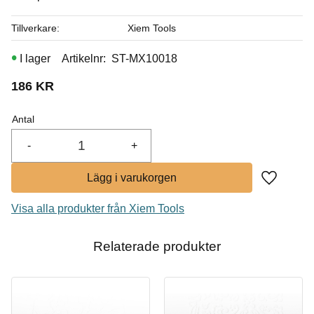
I lager
Tillverkare
Xiem Tools
I lager
Artikelnr
ST-MX10018
186
KR
Antal
-
+
Lägg till i
Visa alla produkter från Xiem Tools
Relaterade produkter