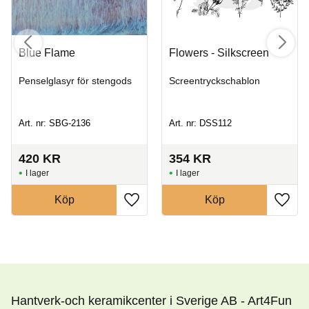
Blue Flame
Flowers - Silkscreen
Penselglasyr för stengods
Screentryckschablon
Art. nr: SBG-2136
Art. nr: DSS112
420
KR
354
KR
I lager
I lager
Köp
Köp
Hantverk-och keramikcenter i Sverige AB - Art4Fun