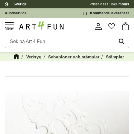
Sverige
Priser visas
inkl. moms
Meny
Kundservice
Kommande leveranser
Kundv
Favorite
Verktyg
Schabloner och stämplar
Stämplar
Kanske någon av dessa produkter kan
☓
intressera dig?