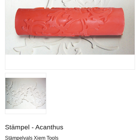
Royal Soft Fan
Penslar från Royal & Langnickel
Stämpel - Acanthus
Art. nr: R835-4
Stämpelvals Xiem Tools