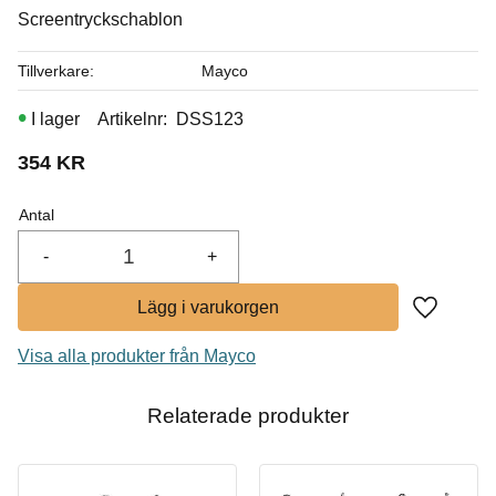
Screentryckschablon
I lager
Tillverkare
Mayco
Köp
I lager
Artikelnr
DSS123
354
KR
Antal
-
+
Lägg till i
Visa alla produkter från Mayco
Relaterade produkter