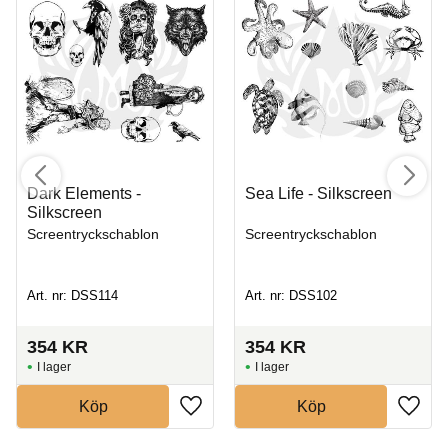
Dark Elements -
Sea Life - Silkscreen
Silkscreen
Screentryckschablon
Screentryckschablon
Art. nr: DSS114
Art. nr: DSS102
354
KR
354
KR
I lager
I lager
Köp
Köp