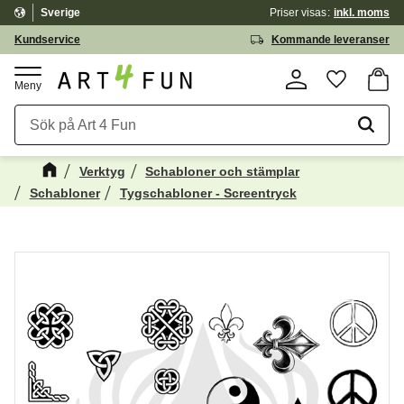
Sverige
Priser visas
inkl. moms
Meny
Kundservice
Kommande leveranser
Kundv
Favorite
Verktyg
Schabloner och stämplar
Schabloner
Tygschabloner - Screentryck
Kanske någon av dessa produkter kan
☓
intressera dig?