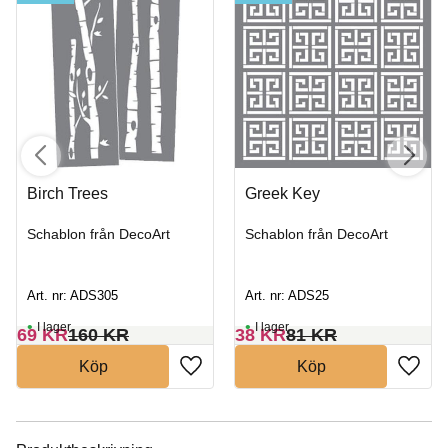
Birch Trees
Greek Key
Schablon från DecoArt
Schablon från DecoArt
Art. nr: ADS305
Art. nr: ADS25
I lager
I lager
69
KR
160
KR
38
KR
81
KR
Köp
Köp