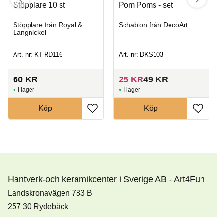
Stöpplare 10 st
Pom Poms - set
Stöpplare från Royal &
Schablon från DecoArt
Langnickel
Art. nr: KT-RD116
Art. nr: DKS103
60
KR
25
KR
49
KR
I lager
I lager
Köp
Köp
Hantverk-och keramikcenter i Sverige AB - Art4Fun
Landskronavägen 783 B
257 30 Rydebäck