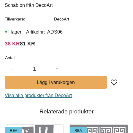
Schablon från DecoArt
I lager
Tillverkare
DecoArt
Köp
I lager
Artikelnr
ADS06
Nedsatt pris:
Ordinarie pris:
38
KR
81
KR
Antal
-
+
Lägg till i
Visa alla produkter från DecoArt
Relaterade produkter
REA
REA