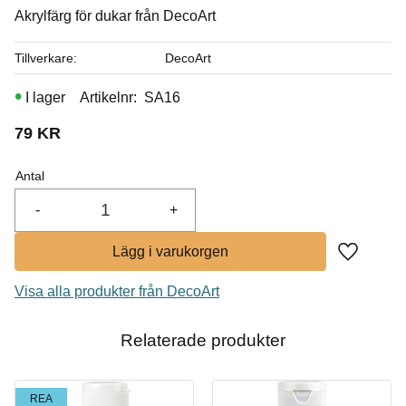
Akrylfärg för dukar från DecoArt
I lager
Tillverkare
DecoArt
I lager
Artikelnr
SA16
79
KR
Antal
-
+
Lägg till i
Visa alla produkter från DecoArt
Relaterade produkter
REA