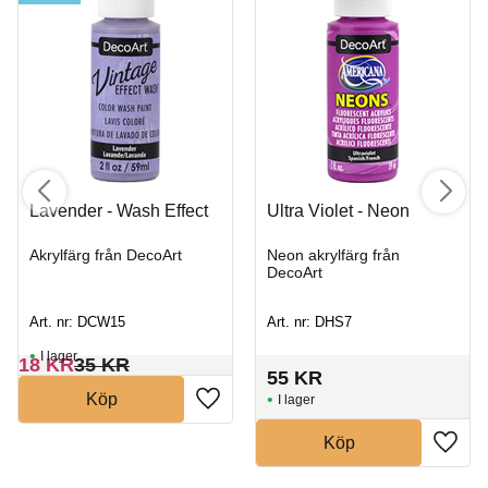
Lavender - Wash Effect
Ultra Violet - Neon
Akrylfärg från DecoArt
Neon akrylfärg från
DecoArt
Art. nr: DCW15
Art. nr: DHS7
I lager
18
KR
35
KR
55
KR
Köp
I lager
Köp