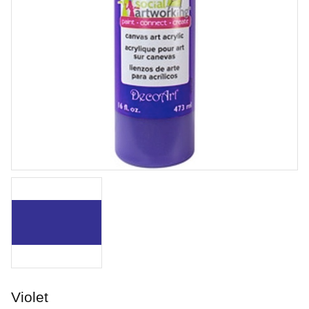
Royal Soft Fan
Penslar från Royal & Langnickel
Violet
Art. nr: R835-4