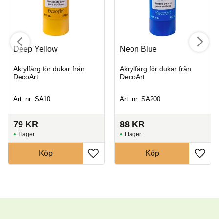
Deep Yellow
Neon Blue
Akrylfärg för dukar från
Akrylfärg för dukar från
DecoArt
DecoArt
Art. nr: SA10
Art. nr: SA200
79
KR
88
KR
I lager
I lager
Köp
Köp