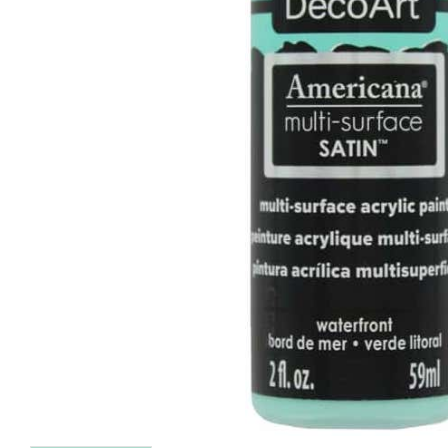
REA
Deep Turquoise
Metallic - Turquoise