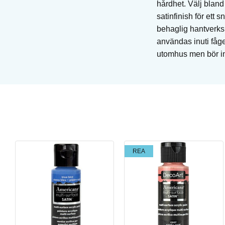
hårdhet. Välj blan
satinfinish för ett
behaglig hantverksu
användas inuti fåge
utomhus men bör int
Honey Flux
Penselglasyr för stengods
REA
Art. nr: PC-17
I lager