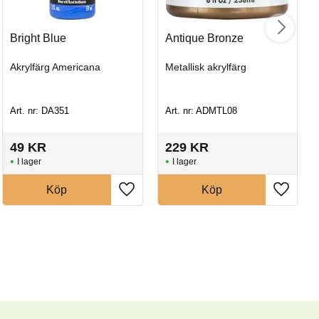
Bright Blue
Antique Bronze
Akrylfärg Americana
Metallisk akrylfärg
Art. nr: DA351
Art. nr: ADMTL08
49
KR
229
KR
I lager
I lager
Köp
Köp