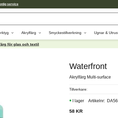
nlig service
rktyg
Akrylfärg
Smyckestillverkning
Ugnar & Utrus
färg för glas och textil
av dessa produkter kan intressera 
Waterfront
Akrylfärg Multi-surface
Tillverkare
I lager
Artikelnr
DA56
58
KR