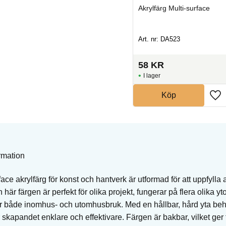
e
Akrylfärg
Akrylfärg Multi-surface
Art. nr: DPM16
Art. nr: DA523
65
KR
58
KR
I lager
I lager
Köp
Köp
rmation
ace akrylfärg för konst och hantverk är utformad för att uppfylla
här färgen är perfekt för olika projekt, fungerar på flera olika yt
ör både inomhus- och utomhusbruk. Med en hållbar, hård yta be
ör skapandet enklare och effektivare. Färgen är bakbar, vilket ge