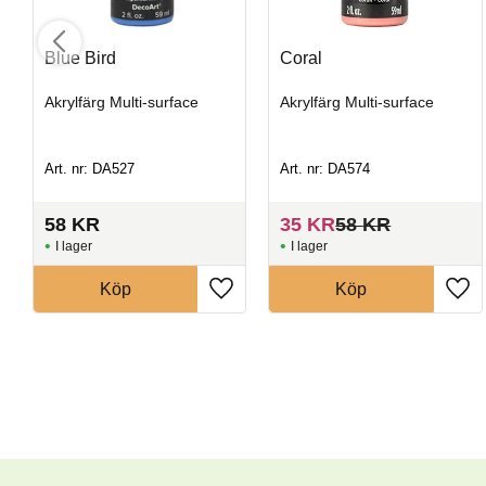
Blue Bird
Coral
Akrylfärg Multi-surface
Akrylfärg Multi-surface
Art. nr: DA527
Art. nr: DA574
58
KR
35
KR
58
KR
I lager
I lager
Köp
Köp