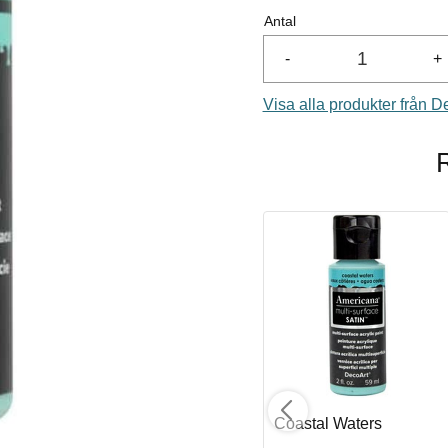
Antal
-
+
Visa alla produkter från D
Aquamarine
Coastal Waters