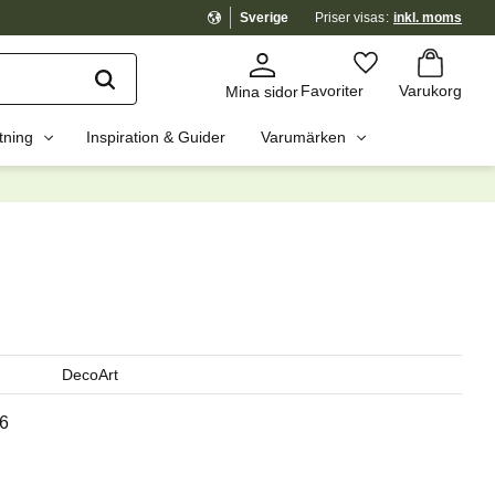
Sverige
Priser visas
inkl. moms
Kundvagn
Favoriter
Favoriter
Varukorg
Mina sidor
tning
Inspiration & Guider
Varumärken
dig?
☓
DecoArt
6