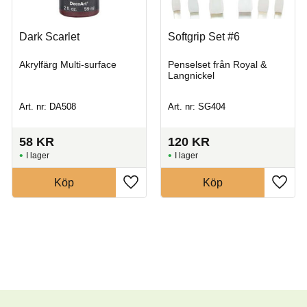
Dark Scarlet
Softgrip Set #6
Akrylfärg Multi-surface
Penselset från Royal &
Langnickel
Art. nr: DA508
Art. nr: SG404
58
KR
120
KR
I lager
I lager
Köp
Köp