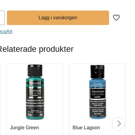
Lägg till 
ecoArt
Relaterade produkter
Jungle Green
Blue Lagoon