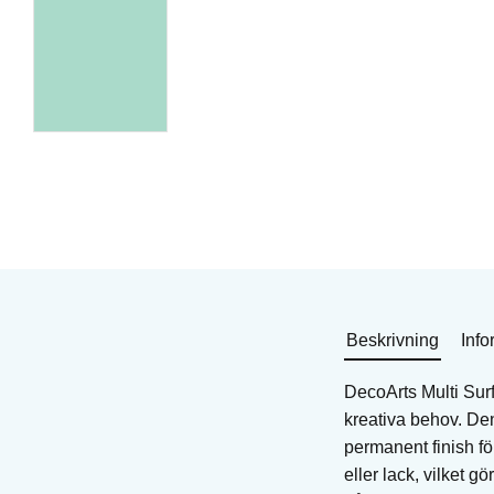
Akrylfärg Multi-surface
Akrylfärg Multi-surfac
Metallics
Art. nr: DA524
Art. nr: DA803
I lager
33
KR
55
KR
58
KR
Köp
I lager
Köp
Beskrivning
Info
DecoArts Multi Surf
kreativa behov. Den 
permanent finish f
eller lack, vilket g