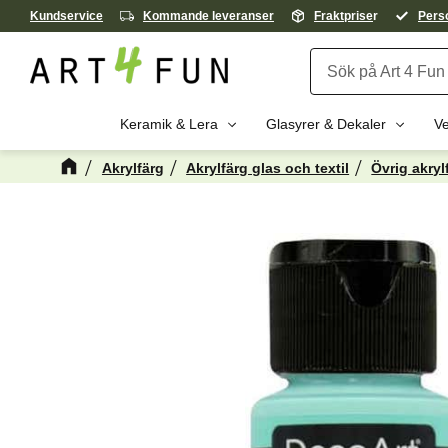
Kundservice
Kommande leveranser
Fraktprise
r
Perso
Keramik & Lera
Glasyrer & Dekaler
Ve
Akrylfärg
Akrylfärg glas och textil
Övrig akryl
Kanske någon 