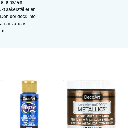
alla har en
kt säkerställer en
 Den bör dock inte
 kan användas
 ml.
Ri
Pe
Art
I