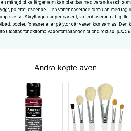
d en mängd olika färger som kan blandas med varandra och som 
 snyggt, polerat utseende. Den vattenbaserade formulan med låg lu
pplevelse. Akrylfärgen är permanent, vattenbaserad och giftfri.
lbad, pooler, fontäner eller på ytor där vatten kan samlas. Den
e utsättas för extrema väderförhållanden eller direkt solljus. 59
Andra köpte även