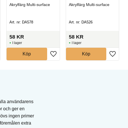
Akrylfärg Multi-surface
Akrylfärg Multi-surface
Art. nr: DA578
Art. nr: DA526
58
KR
58
KR
I lager
I lager
Köp
Köp
 alla användarens
or och ger en
hövs ingen primer
r föremålen extra