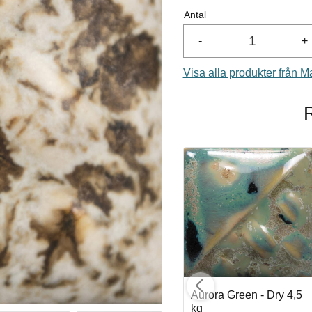
Antal
-
+
Visa alla produkter från 
 kg
Smoke - Dry 4,5 kg
Aurora Green - Dry 4,5
kg