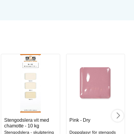
St
St
Ar
I
Stengodslera vit med
Pink - Dry
chamotte - 10 kg
Stengodslera - skulptering
Doppglasyr för stengods