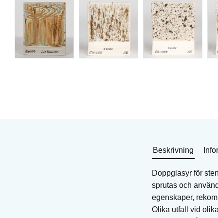
Doppglasyr för stengods
Doppglasyr för stengo
Art. nr: SD-199
Art. nr: SD-176
1 694
KR
1 999
KR
I lager
I lager
Köp
Köp
Beskrivning
Info
Doppglasyr för ste
sprutas och använda
egenskaper, rekomme
Olika utfall vid ol