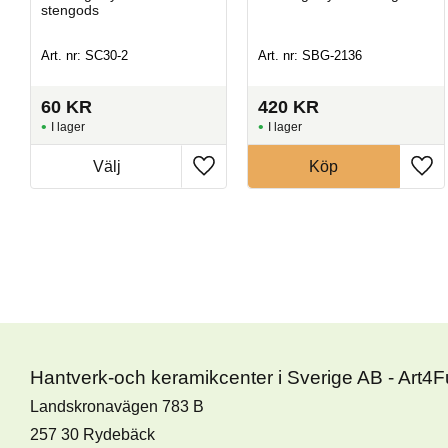
stengods
Art. nr: SC30-2
Art. nr: SBG-2136
60
KR
420
KR
I lager
I lager
Köp
Hantverk-och keramikcenter i Sverige AB - Art4
Landskronavägen 783 B
257 30 Rydebäck