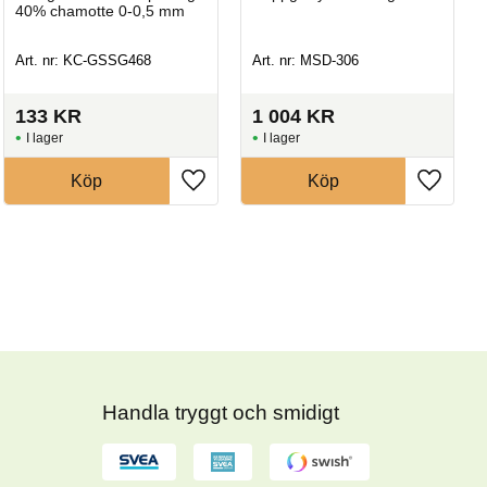
40% chamotte 0-0,5 mm
Art. nr: KC-GSSG468
Art. nr: MSD-306
133
KR
1 004
KR
I lager
I lager
Köp
Köp
Handla tryggt och smidigt