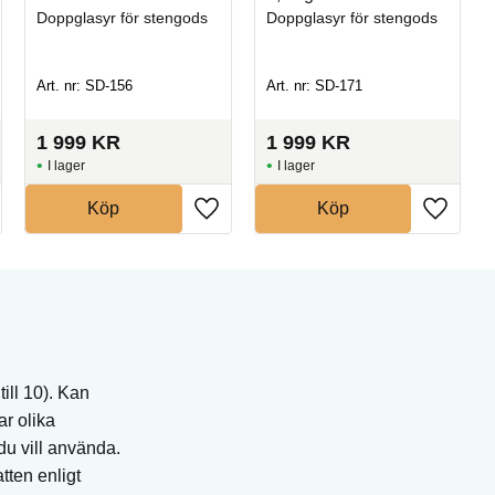
Doppglasyr för stengods
Doppglasyr för stengods
Art. nr: SD-156
Art. nr: SD-171
1 999
KR
1 999
KR
I lager
I lager
Köp
Köp
ill 10). Kan
ar olika
du vill använda.
tten enligt