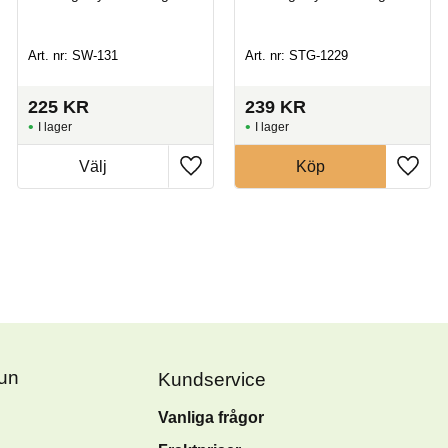
Art. nr: SW-131
Art. nr: STG-1229
225
KR
239
KR
I lager
I lager
Köp
Fun
Kundservice
Vanliga frågor