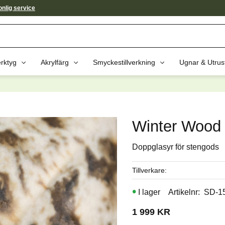
nlig service
rktyg
Akrylfärg
Smyckestillverkning
Ugnar & Utrus
av dessa produkter kan intressera 
Winter Wood 
Doppglasyr för stengods
Tillverkare
I lager
Artikelnr
SD-1
1 999
KR