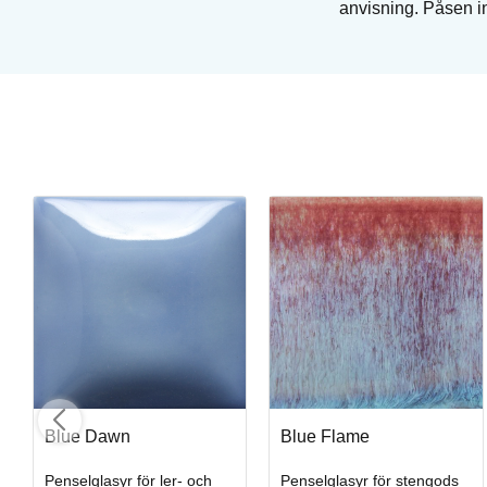
anvisning. Påsen in
Royal Soft Fan
Penslar från Royal & Langnickel
Art. nr: R835-4
I lager
Blue Dawn
Blue Flame
Penselglasyr för ler- och
Penselglasyr för stengods