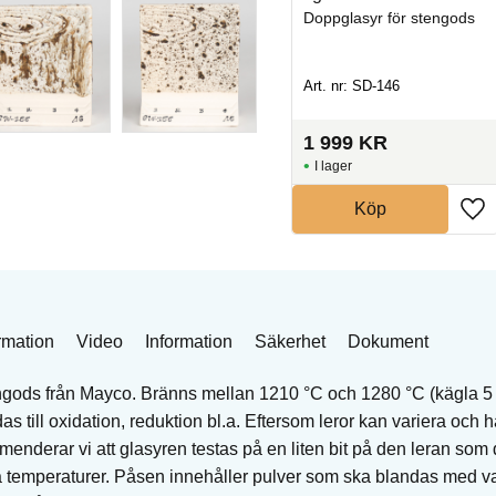
ds
Doppglasyr för stengods
Doppglasyr för stengods
Art. nr: SD-121
Art. nr: SD-146
1 431
KR
1 999
KR
I lager
I lager
Köp
Köp
rmation
Video
Information
Säkerhet
Dokument
ngods från Mayco. Bränns mellan 1210 °C och 1280 °C (kägla 5 t
s till oxidation, reduktion bl.a. Eftersom leror kan variera och h
nderar vi att glasyren testas på en liten bit på den leran som 
ika temperaturer. Påsen innehåller pulver som ska blandas med va