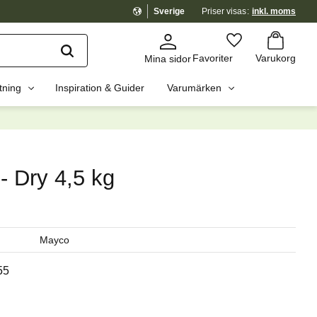
Sverige
Priser visas
inkl. moms
Kundvagn
Favoriter
Favoriter
Varukorg
Mina sidor
tning
Inspiration & Guider
Varumärken
dig?
☓
- Dry 4,5 kg
Mayco
55