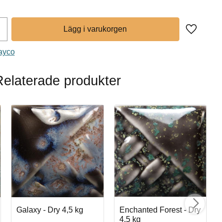
Lägg till 
Mayco
Relaterade produkter
Galaxy - Dry 4,5 kg
Enchanted Forest - Dry
4,5 kg