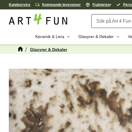
Kundservice
Kommande leveranser
Fraktprise
r
Perso
Keramik & Lera
Glasyrer & Dekaler
Ve
Glasyrer & Dekaler
Kanske någon 