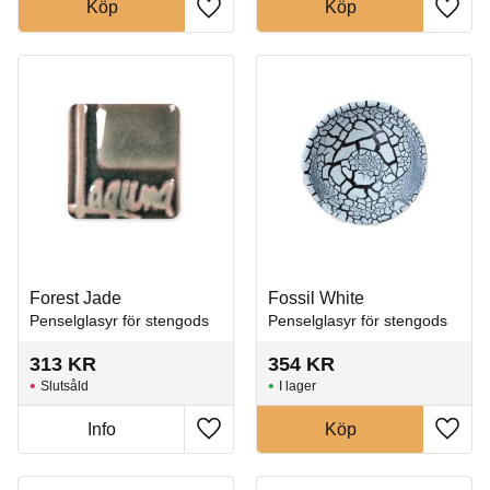
Köp
Köp
Lägg till i favoriter
Lägg t
Forest Jade
Fossil White
Penselglasyr för stengods
Penselglasyr för stengods
313
KR
354
KR
Slutsåld
I lager
Info
Köp
Lägg till i favoriter
Lägg t