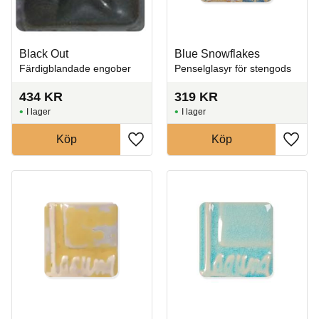
Black Out
Blue Snowflakes
Färdigblandade engober
Penselglasyr för stengods
434
KR
319
KR
I lager
I lager
Köp
Köp
Lägg till i favoriter
Lägg t