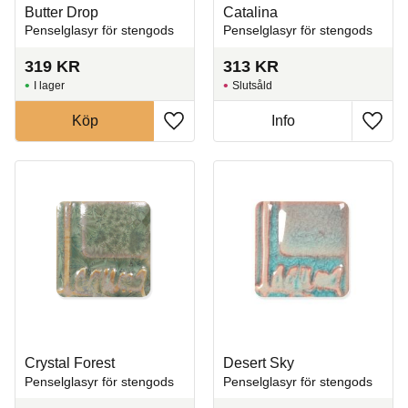
Butter Drop
Catalina
Penselglasyr för stengods
Penselglasyr för stengods
319
KR
313
KR
I lager
Slutsåld
Köp
Info
Lägg till i favoriter
Lägg t
Crystal Forest
Desert Sky
Penselglasyr för stengods
Penselglasyr för stengods