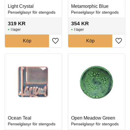
Light Crystal
Metamorphic Blue
Penselglasyr för stengods
Penselglasyr för stengods
319
KR
354
KR
I lager
I lager
Köp
Köp
Lägg till i favoriter
Lägg t
Ocean Teal
Open Meadow Green
Penselglasyr för stengods
Penselglasyr för stengods