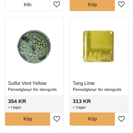
Info
Köp
Lägg till i favoriter
Lägg t
Sulfur Vent Yellow
Tang Lime
Penselglasyr för stengods
Penselglasyr för stengods
354
KR
313
KR
I lager
I lager
Köp
Köp
Lägg till i favoriter
Lägg t