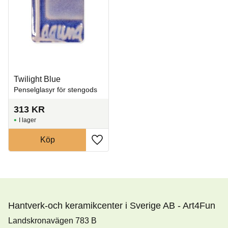
Twilight Blue
Penselglasyr för stengods
313
KR
I lager
Köp
Lägg till i favoriter
Hantverk-och keramikcenter i Sverige AB - Art4Fun
Landskronavägen 783 B