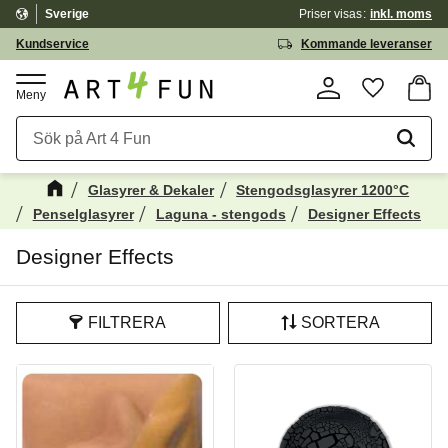
Sverige
Priser visas
inkl. moms
Meny
Kundservice
Kommande leveranser
Kundv
Favorite
Glasyrer & Dekaler
Stengodsglasyrer 1200°C
Penselglasyrer
Laguna - stengods
Designer Effects
Designer Effects
FILTRERA
SORTERA