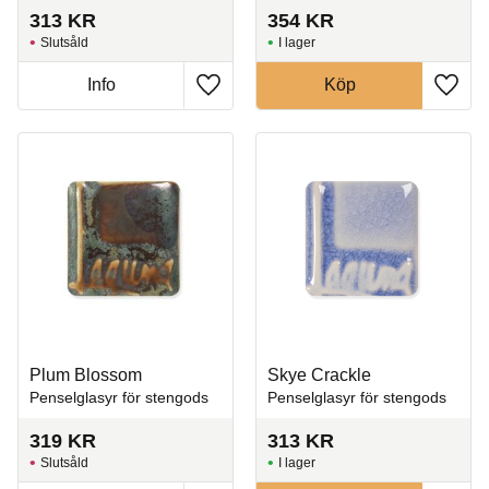
313
KR
354
KR
Slutsåld
I lager
Info
Köp
Lägg till i favoriter
Lägg t
Plum Blossom
Skye Crackle
Penselglasyr för stengods
Penselglasyr för stengods
319
KR
313
KR
Slutsåld
I lager