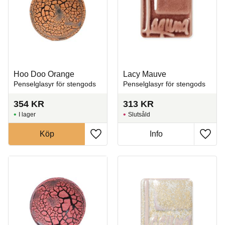
Hoo Doo Orange
Lacy Mauve
Penselglasyr för stengods
Penselglasyr för stengods
354
KR
313
KR
I lager
Slutsåld
Köp
Info
Lägg till i favoriter
Lägg t