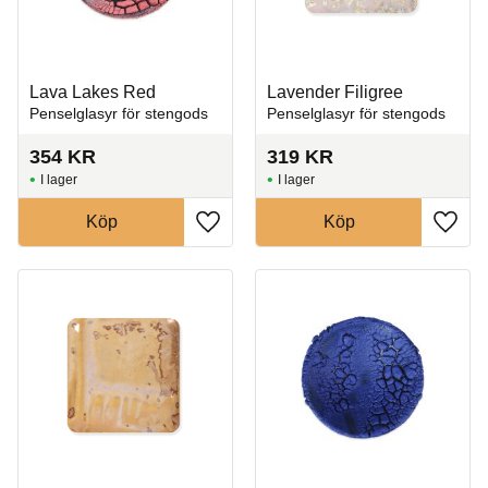
Lava Lakes Red
Lavender Filigree
Penselglasyr för stengods
Penselglasyr för stengods
354
KR
319
KR
I lager
I lager
Köp
Köp
Lägg till i favoriter
Lägg t