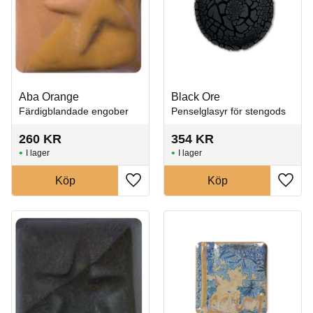
Aba Orange
Black Ore
Färdigblandade engober
Penselglasyr för stengods
260
KR
354
KR
I lager
I lager
Köp
Köp
Lägg till i favoriter
Lägg t