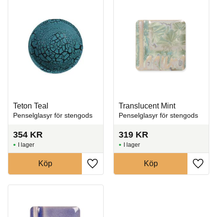
Teton Teal
Translucent Mint
Penselglasyr för stengods
Penselglasyr för stengods
354
KR
319
KR
I lager
I lager
Köp
Köp
Lägg till i favoriter
Lägg t