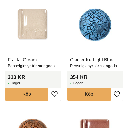
Fractal Cream
Glacier Ice Light Blue
Penselglasyr för stengods
Penselglasyr för stengods
313
KR
354
KR
I lager
I lager
Köp
Köp
Lägg till i favoriter
Lägg t