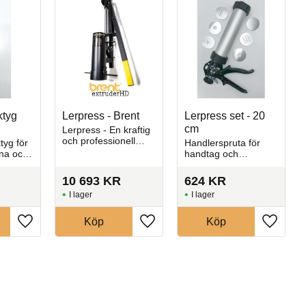
ktyg
Lerpress - Brent
Lerpress set - 20
cm
Lerpress - En kraftig
och professionell
tyg för
Handlerspruta för
väggmonterad
mna och
handtag och
lerextruder med
ade
dekoration
säkerhetsdesign och
muggar,
10 693
KR
624
KR
handtag för maximal
ndra
kontroll och
I lager
I lager
remål
hävstångseffekt
Köp
Köp
Lägg till i favoriter
Lägg till i favoriter
Lägg till