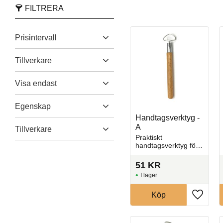
FILTRERA
Prisintervall
Tillverkare
AsiaUSA Tools
6
51
10 693
Visa endast
Brent®
2
Finns i lager
13
Egenskap
Kemper Tools
2
Handtagsverktyg -
Tillbehör
1
A
Tillverkare
Praktiskt
Ugnar och maskiner
1
handtagsverktyg för
Bernina Tools
6
Verktyg
11
att skapa jämna och
formade lerdetaljer
Brent
2
51
KR
Kemper Tools
2
I lager
Köp
Lägg til