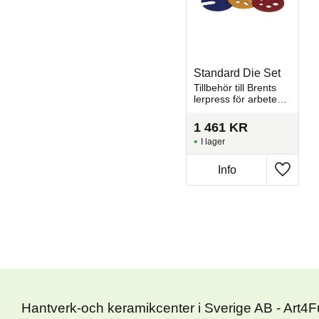
Standard Die Set
Tillbehör till Brents
lerpress​ för arbete
med repetitiva
former, handtag,
1 461
KR
dekorelement eller
I lager
ihåliga
konstruktioner.​
Info
Lägg til
Hantverk-och keramikcenter i Sverige AB - Art4