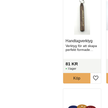
Handtagverktyg
Verktyg för att skapa
perfekt formade
lerremsor till handtag
på muggar och
andra keramiska
81
KR
föremål.
I lager
Köp
Lägg til