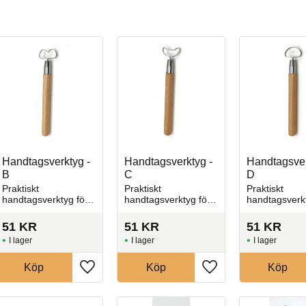
Handtagsverktyg -
Handtagsverktyg -
Handtagsver
B
C
D
Praktiskt
Praktiskt
Praktiskt
handtagsverktyg för
handtagsverktyg för
handtagsverkt
att skapa jämna och
att skapa jämna och
att skapa jä
formade lerdetaljer
formade lerdetaljer
formade lerde
51
KR
51
KR
51
KR
I lager
I lager
I lager
Köp
Köp
Köp
l i favoriter
Lägg till i favoriter
Lägg till i favoriter