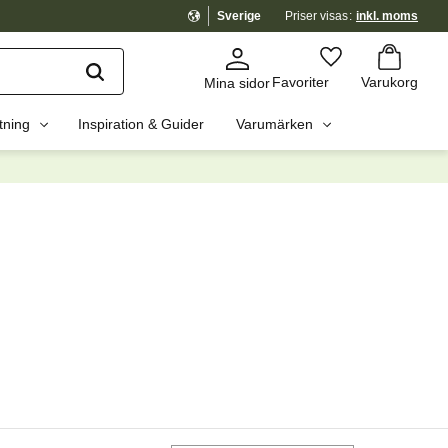
Sverige
Priser visas
inkl. moms
Kundvagn
Favoriter
Favoriter
Varukorg
Mina sidor
tning
Inspiration & Guider
Varumärken