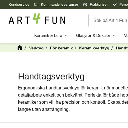
Kundservice
Kommande leveranser
Fraktprise
r
Perso
Keramik & Lera
Glasyrer & Dekaler
Ve
Verktyg
För keramik
Keramikverktyg
Handt
Handtagsverktyg
Ergonomiska handtagsverktyg för keramik gör modelle
detaljarbete enkelt och bekvämt. Perfekta för både hob
keramiker som vill ha precision och kontroll. Skapa de
längre utan ansträngning.